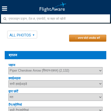
ALL PHOTOS
↑ अपना फोटो अपलोड करें
ब्राउज
जहाज
हवाईअड्डा
द्वारा छांटें
टैग/श्रेणियां