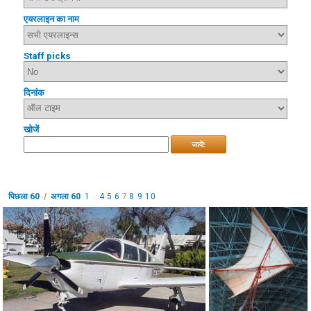
एयरलाइन का नाम
Staff picks
दिनांक
खोजें
जायें!
पिछला 60
/
अगला 60
1
..
4
5
6
7
8
9
10