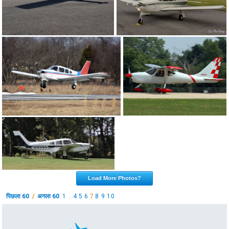
Load More Photos?
पिछला 60
/
अगला 60
1
..
4
5
6
7
8
9
10