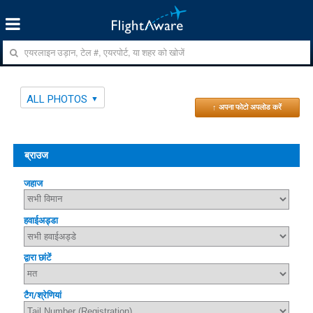
ALL PHOTOS
↑ अपना फोटो अपलोड करें
ब्राउज
जहाज
हवाईअड्डा
द्वारा छांटें
टैग/श्रेणियां