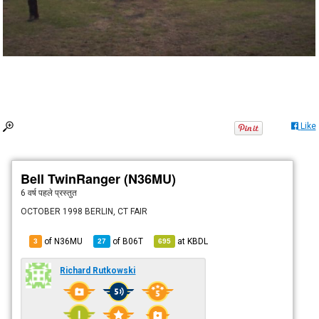
Like
Bell TwinRanger (N36MU)
6 वर्ष पहले
प्रस्तुत
OCTOBER 1998 BERLIN, CT FAIR
of N36MU
of
B06T
at
KBDL
3
27
695
Richard Rutkowski