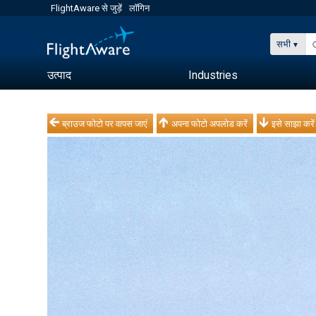
FlightAware से जुड़ें
लॉगिन
सभी
उत्पाद
Industries
ब्राउज फोटो पर वापस जाएं
अपना फोटो अपलोड करें
इसे साझा करें