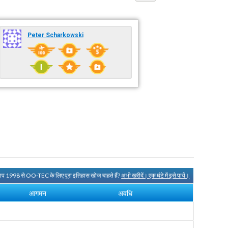
Peter Scharkowski
आप 1998 से OO-TEC के लिए पूरा इतिहास खोज चाहते हैं?
अभी खरीदें। एक घंटे में इसे पायें।
आगमन
अवधि