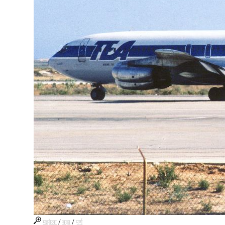
मझोला
/
बड़ा
/
पूर्ण