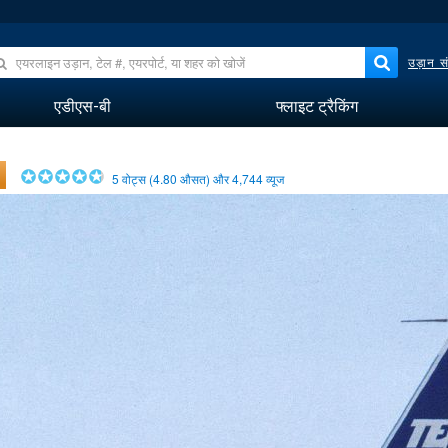
उड़ान सं
एडीएस-बी
फ्लाइट ट्रैकिंग
5
वोट्स (
4.80
औसत) और
4,744
व्यूज