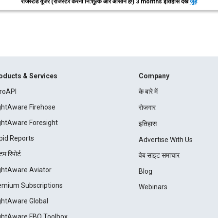
रजिस्टर्ड यूजर (रजिस्टर करना नि:शुल्क और आसान है!) 3 months इतिहास देखें
जुड़ें
oducts & Services
Company
roAPI
के बारे में
ightAware Firehose
रोजगार
ightAware Foresight
इतिहास
pid Reports
Advertise With Us
म रिपोर्ट
वेब साइट समाचार
ightAware Aviator
Blog
emium Subscriptions
Webinars
ightAware Global
ightAware FBO Toolbox