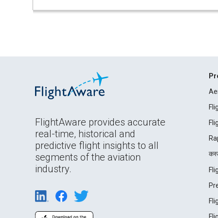
Pr
Ae
Fl
FlightAware provides accurate
Fl
real-time, historical and
Ra
predictive flight insights to all
कस्ट
segments of the aviation
industry.
Fl
Pr
Fl
Fl