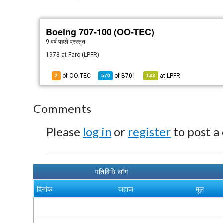
Boeing 707-100 (OO-TEC)
9 वर्ष पहले
प्रस्तुत
1978 at Faro (LPFR)
of OO-TEC
of
B701
at
LPFR
2
570
143
Comments
Please
log in
or
register
to post a
गतिविधि लॉग
दिनांक
जहाज
मूल