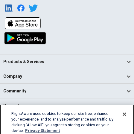
Products & Services
Company
Community
Support
FlightAware uses cookies to keep our site free, enhance
your experience, and to analyze performance and traffic. By
English (USA)
clicking “Allow All”, you agree to storing cookies on your
2026 FlightAware
device.
Privacy Statement