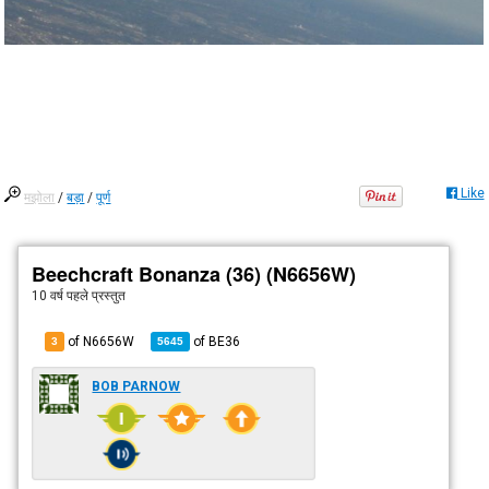
Like
मझोला
/
बड़ा
/
पूर्ण
Beechcraft Bonanza (36) (N6656W)
10 वर्ष पहले
प्रस्तुत
of N6656W
of
BE36
3
5645
BOB PARNOW