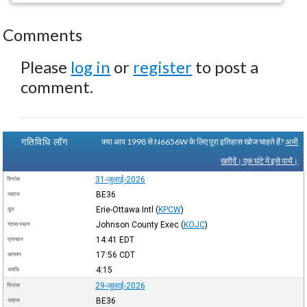
Comments
Please
log in
or
register
to post a
comment.
गतिविधि लॉग
क्या आप 1998 से N6656W के लिए पूरा इतिहास खोज चाहते हैं?
अभी
खरीदें। एक घंटे में इसे पायें।
31-जुलाई-2026
दिनांक
BE36
जहाज
Erie-Ottawa Intl
(
KPCW
)
मूल
Johnson County Exec
(
KOJC
)
गंतव्य स्थान
14:41
EDT
प्रस्थान
17:56
CDT
आगमन
4:15
अवधि
29-जुलाई-2026
दिनांक
BE36
जहाज