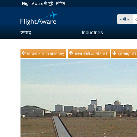
FlightAware से जुड़ें
लॉगिन
सभी
उत्पाद
Industries
ब्राउज फोटो पर वापस जाएं
अपना फोटो अपलोड करें
इसे साझा करें