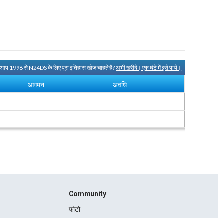
ा आप 1998 से N24DS के लिए पूरा इतिहास खोज चाहते हैं?
अभी खरीदें। एक घंटे में इसे पायें।
आगमन
अवधि
Community
फोटो