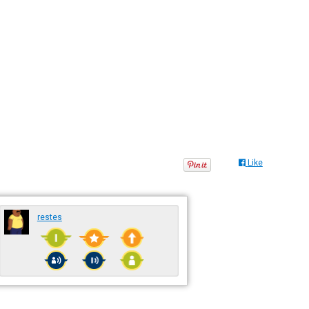
Like
restes