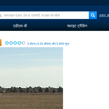
उड़ान सं
एडीएस-बी
फ्लाइट ट्रैकिंग
3
वोट्स (
4.33
औसत) और
5,959
व्यूज