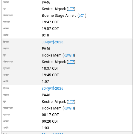
PA46
जहाज
Kestrel Airpark
(
1T7
)
मूल
Boerne Stage Airfield
(
5C1
)
गंतव्य स्थान
19:47
CDT
प्रस्थान
19:57
CDT
आगमन
0:10
अवधि
30-जुलाई-2026
दिनांक
PA46
जहाज
Hooks Mem
(
KDWH
)
मूल
Kestrel Airpark
(
1T7
)
गंतव्य स्थान
18:37
CDT
प्रस्थान
19:45
CDT
आगमन
1:07
अवधि
30-जुलाई-2026
दिनांक
PA46
जहाज
Kestrel Airpark
(
1T7
)
मूल
Hooks Mem
(
KDWH
)
गंतव्य स्थान
08:17
CDT
प्रस्थान
09:20
CDT
आगमन
1:03
अवधि