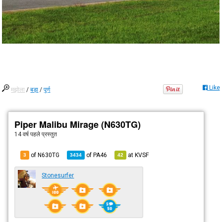
Like
मझोला
/
बड़ा
/
पूर्ण
Piper Malibu Mirage (N630TG)
14 वर्ष पहले
प्रस्तुत
of N630TG
of
PA46
at
KVSF
3
3434
42
Stonesurfer