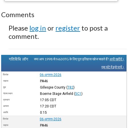
Comments
Please
log in
or
register
to post a
comment.
गतिविधि लॉग
क्या आप 1998 से N630TG के लिए पूरा इतिहास खोज चाहते हैं?
अभी खरीदें।
एक घंटे में इसे पायें।
06-अगस्त-2026
दिनांक
PA46
जहाज
Gillespie County
(
T82
)
मूल
Boerne Stage Airfield
(
5C1
)
गंतव्य स्थान
17:05
CDT
प्रस्थान
17:20
CDT
आगमन
0:15
अवधि
06-अगस्त-2026
दिनांक
PA46
जहाज