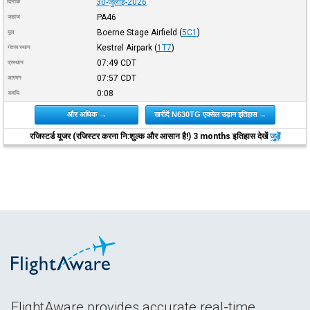
30-जुलाई-2026
दिनांक
PA46
जहाज
Boerne Stage Airfield
(
5C1
)
मूल
Kestrel Airpark
(
1T7
)
गंतव्य स्थान
07:49
CDT
प्रस्थान
07:57
CDT
आगमन
0:08
अवधि
और अधिक →
खरीदें N630TG एक्सेल उड़ान इतिहास →
रजिस्टर्ड यूजर (रजिस्टर करना नि:शुल्क और आसान है!) 3 months इतिहास देखें
जुड़ें
FlightAware provides accurate real-time,