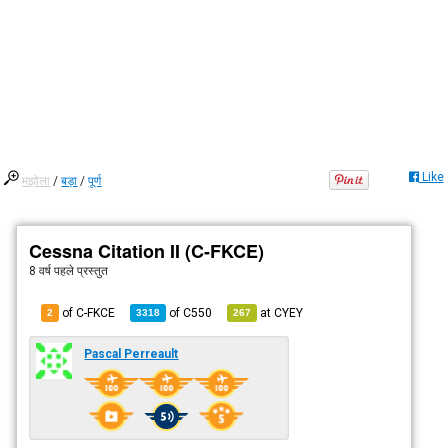
Like
मझोला
/
बड़ा
/
पूर्ण
Cessna Citation II (C-FKCE)
8 वर्ष पहले
प्रस्तुत
of C-FKCE
of
C550
at
CYEY
2
3318
267
Pascal Perreault