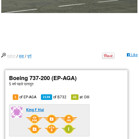
Like
मझोला
/
बड़ा
/
पूर्ण
Boeing 737-200 (EP-AGA)
5 वर्ष पहले
प्रस्तुत
of EP-AGA
of
B732
at
OIII
1
2138
42
King F Hui