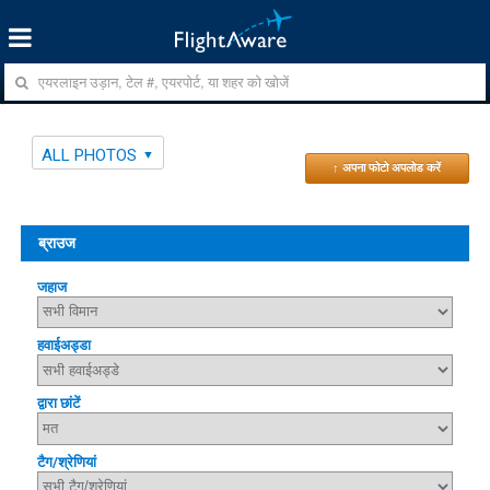
ALL PHOTOS
↑ अपना फोटो अपलोड करें
ब्राउज
जहाज
हवाईअड्डा
द्वारा छांटें
टैग/श्रेणियां