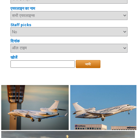
एयरलाइन का नाम
Staff picks
दिनांक
खोजें
जायें!