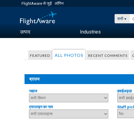
FlightAware से जुड़ें
लॉगिन
सभी
उत्पाद
Industries
ALL PHOTOS
FEATURED
RECENT COMMENTS
ब्राउज
जहाज
हवाईअड्डा
एयरलाइन का नाम
Staff pic