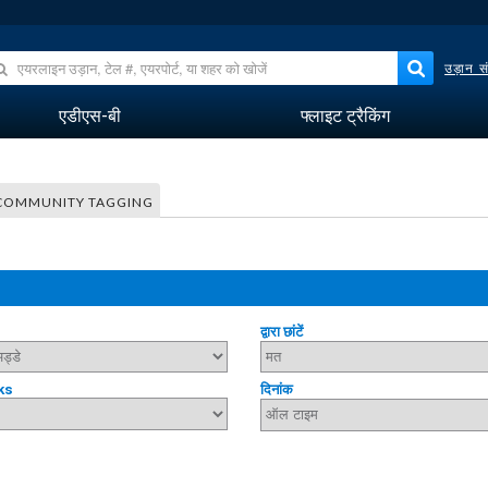
उड़ान सं
एडीएस-बी
फ्लाइट ट्रैकिंग
COMMUNITY TAGGING
द्वारा छांटें
ks
दिनांक