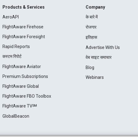
Products & Services
Company
AeroAPI
के बारे में
FlightAware Firehose
रोजगार
FlightAware Foresight
इतिहास
Rapid Reports
Advertise With Us
कस्टम रिपोर्ट
वेब साइट समाचार
FlightAware Aviator
Blog
Premium Subscriptions
Webinars
FlightAware Global
FlightAware FBO Toolbox
FlightAware TV℠
GlobalBeacon