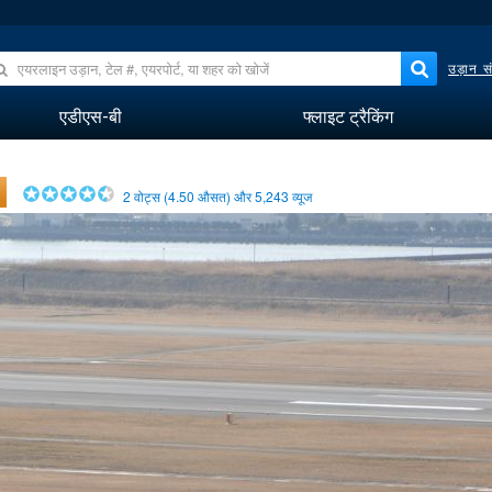
उड़ान सं
एडीएस-बी
फ्लाइट ट्रैकिंग
2
वोट्स (
4.50
औसत) और
5,243
व्यूज