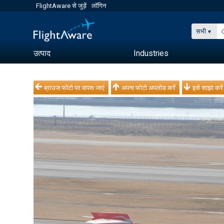
FlightAware से जुड़ें
लॉगिन
सभी
उत्पाद
Industries
ब्राउज फोटो पर वापस जाएं
अपना फोटो अपलोड करें
इसे साझा करें