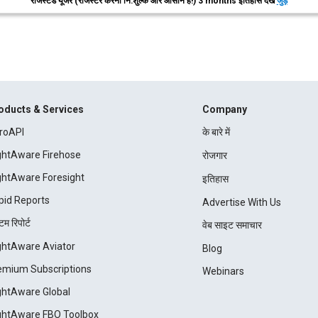
रजिस्टर्ड यूजर (रजिस्टर करना नि:शुल्क और आसान है!) 3 months इतिहास देखें
जुड़ें
oducts & Services
Company
roAPI
के बारे में
ightAware Firehose
रोजगार
ightAware Foresight
इतिहास
pid Reports
Advertise With Us
म रिपोर्ट
वेब साइट समाचार
ightAware Aviator
Blog
emium Subscriptions
Webinars
ightAware Global
ightAware FBO Toolbox