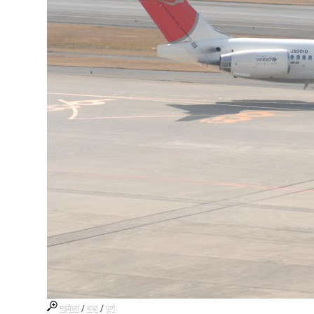
मझोला
/
बड़ा
/
पूर्ण