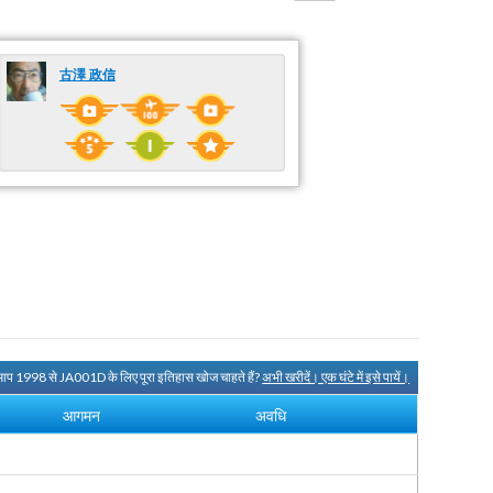
古澤 政信
 आप 1998 से JA001D के लिए पूरा इतिहास खोज चाहते हैं?
अभी खरीदें। एक घंटे में इसे पायें।
आगमन
अवधि