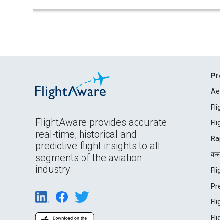
Pr
Ae
Fl
FlightAware provides accurate
Fl
real-time, historical and
Ra
predictive flight insights to all
कस्ट
segments of the aviation
industry.
Fl
Pr
Fl
Fl