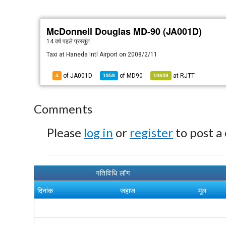
McDonnell Douglas MD-90 (JA001D)
14 वर्ष पहले
प्रस्तुत
Taxi at Haneda Intl Airport on 2008/2/11
of JA001D
of
MD90
at
RJTT
4
1959
10639
Comments
Please
log in
or
register
to post a
गतिविधि लॉग
दिनांक
जहाज
मूल