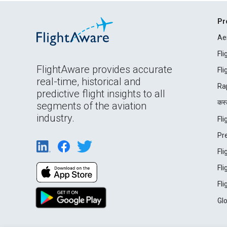
Pr
Ae
Fl
FlightAware provides accurate
Fl
real-time, historical and
Ra
predictive flight insights to all
कस्ट
segments of the aviation
industry.
Fl
Pr
Fl
Fl
Fl
Gl