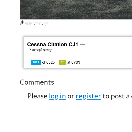
मझोला
/
बड़ा
/
पूर्ण
Cessna Citation CJ1 —
17 वर्ष पहले
प्रस्तुत
of
C525
at
CYSN
3822
34
Comments
Please
log in
or
register
to post a