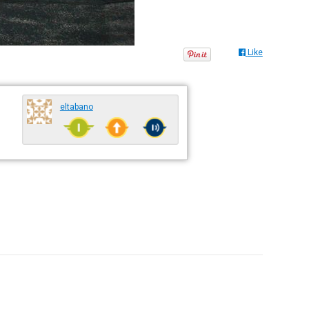
Like
eltabano