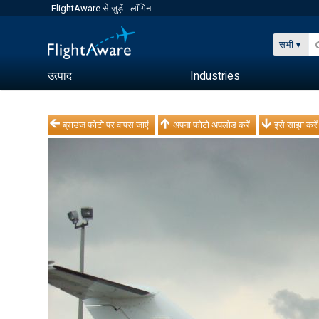
FlightAware से जुड़ें
लॉगिन
सभी
उत्पाद
Industries
ब्राउज फोटो पर वापस जाएं
अपना फोटो अपलोड करें
इसे साझा करें