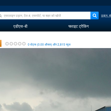
उड़ान सं
एडीएस-बी
फ्लाइट ट्रैकिंग
0
वोट्स (
0.00
औसत) और
2,815
व्यूज