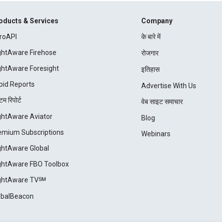
oducts & Services
Company
roAPI
के बारे में
ightAware Firehose
रोजगार
ightAware Foresight
इतिहास
pid Reports
Advertise With Us
म रिपोर्ट
वेब साइट समाचार
ightAware Aviator
Blog
emium Subscriptions
Webinars
ightAware Global
ightAware FBO Toolbox
ightAware TV℠
obalBeacon