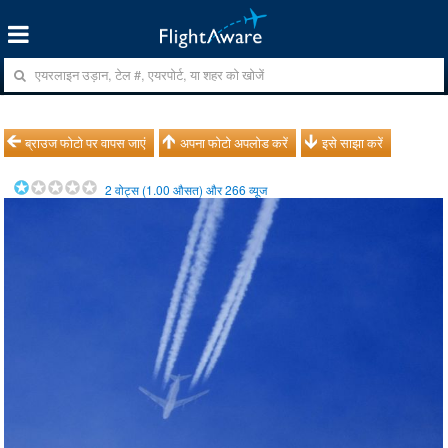
ब्राउज फोटो पर वापस जाएं
अपना फोटो अपलोड करें
इसे साझा करें
2
वोट्स (
1.00
औसत) और
266
व्यूज