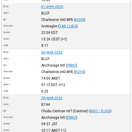
01-अगस्त-2026
दिनांक
BLCF
जहाज
Charleston Intl/AFB
(
KCHS
)
मूल
Grottaglie
(
TAR / LIBG
)
गंतव्य स्थान
22:09
EDT
प्रस्थान
13:26
CEST
(+1)
आगमन
9:17
अवधि
28-जुलाई-2026
दिनांक
BLCF
जहाज
Anchorage Intl
(
PANC
)
मूल
Charleston Intl/AFB
(
KCHS
)
गंतव्य स्थान
14:50
AKDT
प्रस्थान
01:15
EDT
(+1)
आगमन
6:25
अवधि
28-जुलाई-2026
दिनांक
B744
जहाज
Chubu Centrair Int'l (Centrair)
(
NGO / RJGG
)
मूल
Anchorage Intl
(
PANC
)
गंतव्य स्थान
09:37
JST
प्रस्थान
23:17
AKDT
(-1)
आगमन