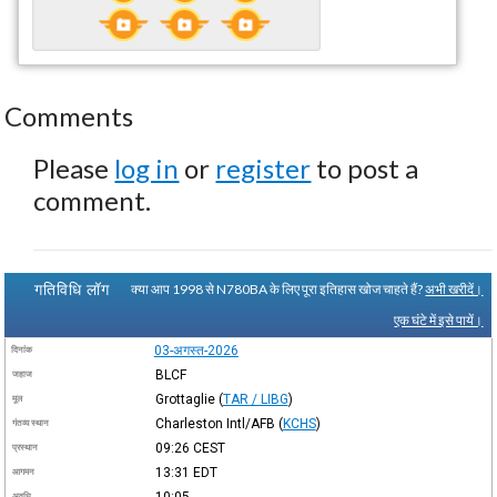
Comments
Please
log in
or
register
to post a
comment.
गतिविधि लॉग
क्या आप 1998 से N780BA के लिए पूरा इतिहास खोज चाहते हैं?
अभी खरीदें।
एक घंटे में इसे पायें।
03-अगस्त-2026
दिनांक
BLCF
जहाज
Grottaglie
(
TAR / LIBG
)
मूल
Charleston Intl/AFB
(
KCHS
)
गंतव्य स्थान
09:26
CEST
प्रस्थान
13:31
EDT
आगमन
10:05
अवधि