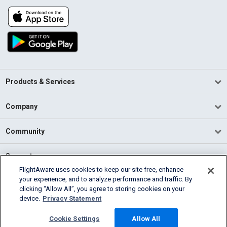
Products & Services
Company
Community
Support
FlightAware uses cookies to keep our site free, enhance
your experience, and to analyze performance and traffic. By
English (USA)
clicking “Allow All”, you agree to storing cookies on your
2026 FlightAware
device.
Privacy Statement
Terms of Use
Privacy
Cookie Settings
Cookie Settings
Allow All