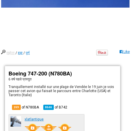
Like
मझोला
/
बड़ा
/
पूर्ण
Boeing 747-200 (N780BA)
6 वर्ष पहले
प्रस्तुत
Tranquillement installé sur une plage de Vendée le 19 juin je vois
passer cet avion qui faisait le parcours entre Charlotte (USA) et
Taronto (Italie)
of N780BA
of
B742
269
8646
xlatlantique