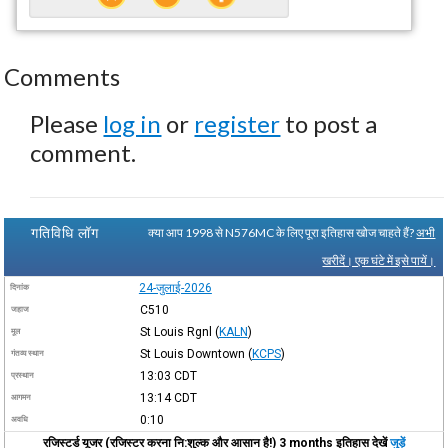
Comments
Please
log in
or
register
to post a
comment.
गतिविधि लॉग
क्या आप 1998 से N576MC के लिए पूरा इतिहास खोज चाहते हैं?
अभी
खरीदें। एक घंटे में इसे पायें।
24-जुलाई-2026
दिनांक
C510
जहाज
St Louis Rgnl
(
KALN
)
मूल
St Louis Downtown
(
KCPS
)
गंतव्य स्थान
13:03
CDT
प्रस्थान
13:14
CDT
आगमन
0:10
अवधि
रजिस्टर्ड यूजर (रजिस्टर करना नि:शुल्क और आसान है!) 3 months इतिहास देखें
जुड़ें