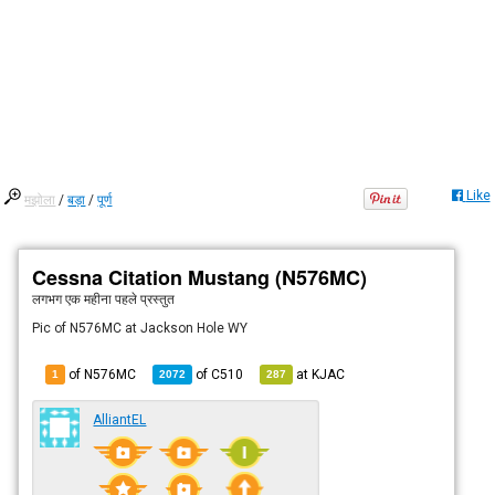
Like
मझोला
/
बड़ा
/
पूर्ण
Cessna Citation Mustang (N576MC)
लगभग एक महीना पहले
प्रस्तुत
Pic of N576MC at Jackson Hole WY
of N576MC
of
C510
at
KJAC
1
2072
287
AlliantEL