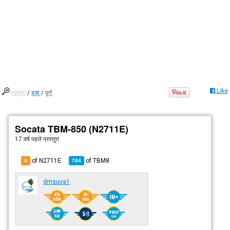
Like
मझोला
/
बड़ा
/
पूर्ण
Socata TBM-850 (N2711E)
17 वर्ष पहले
प्रस्तुत
of N2711E
of
TBM8
4
784
dmsuva1