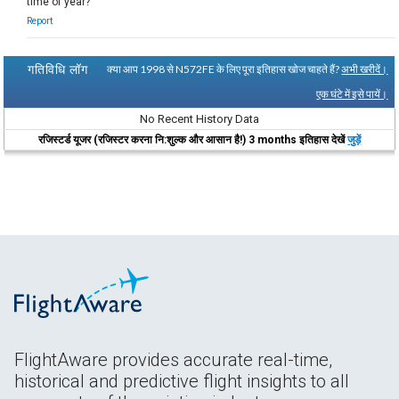
time of year?
Report
गतिविधि लॉग
क्या आप 1998 से N572FE के लिए पूरा इतिहास खोज चाहते हैं?
अभी खरीदें।
एक घंटे में इसे पायें।
No Recent History Data
रजिस्टर्ड यूजर (रजिस्टर करना नि:शुल्क और आसान है!) 3 months इतिहास देखें
जुड़ें
FlightAware provides accurate real-time,
historical and predictive flight insights to all