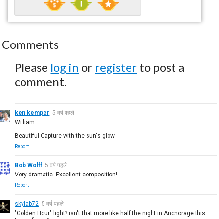
Comments
Please
log in
or
register
to post a
comment.
ken kemper
5 वर्ष पहले
William
Beautiful Capture with the sun's glow
Report
Bob Wolff
5 वर्ष पहले
Very dramatic. Excellent composition!
Report
skylab72
5 वर्ष पहले
"Golden Hour" light? isn't that more like half the night in Anchorage this