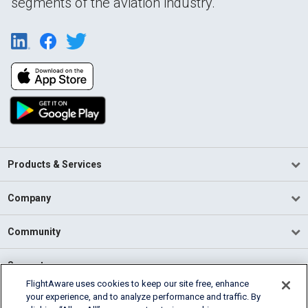
segments of the aviation industry.
Products & Services
Company
Community
Support
FlightAware uses cookies to keep our site free, enhance
your experience, and to analyze performance and traffic. By
English (USA)