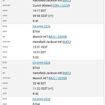
Hartsfield-Jackson Intl
(
KATL
)
मूल
Zurich (Kloten)
(
ZRH / LSZH
)
गंतव्य स्थान
19:17
EDT
प्रस्थान
09:58
CEST
(+1)
आगमन
8:41
अवधि
04-अगस्त-2026
दिनांक
B764
जहाज
Munich Int'l
(
MUC / EDDM
)
मूल
Hartsfield-Jackson Intl
(
KATL
)
गंतव्य स्थान
13:31
CEST
प्रस्थान
16:51
EDT
आगमन
9:20
अवधि
03-अगस्त-2026
दिनांक
B764
जहाज
Hartsfield-Jackson Intl
(
KATL
)
मूल
Munich Int'l
(
MUC / EDDM
)
गंतव्य स्थान
20:40
EDT
प्रस्थान
11:22
CEST
(+1)
आगमन
8:42
अवधि
03-अगस्त-2026
दिनांक
B764
जहाज