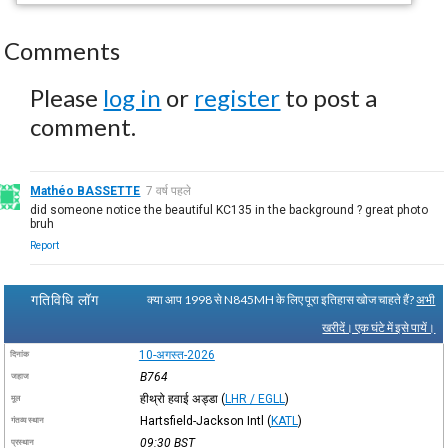
Comments
Please
log in
or
register
to post a
comment.
Mathéo BASSETTE
7 वर्ष पहले
did someone notice the beautiful KC135 in the background ? great photo
bruh
Report
गतिविधि लॉग
क्या आप 1998 से N845MH के लिए पूरा इतिहास खोज चाहते हैं?
अभी
खरीदें। एक घंटे में इसे पायें।
10-अगस्त-2026
दिनांक
B764
जहाज
हीथ्रो हवाई अड्डा
(
LHR / EGLL
)
मूल
Hartsfield-Jackson Intl
(
KATL
)
गंतव्य स्थान
09:30
BST
प्रस्थान