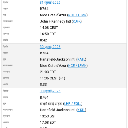
31-जुलाई-2026
दिनांक
B764
जहाज
Nice Cote d'Azur
(
NCE / LFMN
)
मूल
John F Kennedy Intl
(
KJFK
)
गंतव्य स्थान
14:08
CEST
प्रस्थान
16:50
EDT
आगमन
8:42
अवधि
30-जुलाई-2026
दिनांक
B764
जहाज
Hartsfield-Jackson Intl
(
KATL
)
मूल
Nice Cote d'Azur
(
NCE / LFMN
)
गंतव्य स्थान
21:03
EDT
प्रस्थान
11:36
CEST
(+1)
आगमन
8:33
अवधि
30-जुलाई-2026
दिनांक
B764
जहाज
हीथ्रो हवाई अड्डा
(
LHR / EGLL
)
मूल
Hartsfield-Jackson Intl
(
KATL
)
गंतव्य स्थान
13:53
BST
प्रस्थान
17:08
EDT
आगमन