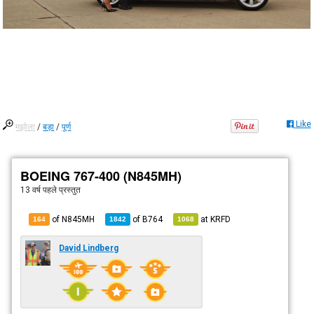
Like
मझोला
/
बड़ा
/
पूर्ण
BOEING 767-400 (N845MH)
13 वर्ष पहले
प्रस्तुत
of N845MH
of
B764
at
KRFD
164
1842
1068
David Lindberg