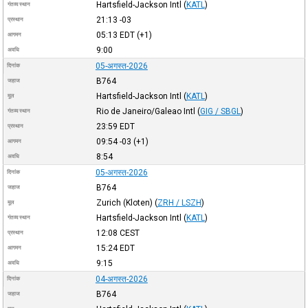
Hartsfield-Jackson Intl
(
KATL
)
गंतव्य स्थान
21:13
-03
प्रस्थान
05:13
EDT
(+1)
आगमन
9:00
अवधि
05-अगस्त-2026
दिनांक
B764
जहाज
Hartsfield-Jackson Intl
(
KATL
)
मूल
Rio de Janeiro/Galeao Intl
(
GIG / SBGL
)
गंतव्य स्थान
23:59
EDT
प्रस्थान
09:54
-03
(+1)
आगमन
8:54
अवधि
05-अगस्त-2026
दिनांक
B764
जहाज
Zurich (Kloten)
(
ZRH / LSZH
)
मूल
Hartsfield-Jackson Intl
(
KATL
)
गंतव्य स्थान
12:08
CEST
प्रस्थान
15:24
EDT
आगमन
9:15
अवधि
04-अगस्त-2026
दिनांक
B764
जहाज