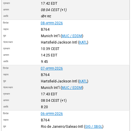
17:42
EDT
प्रस्थान
08:04
CEST
(+1)
आगमन
ऑन रुट
अवधि
08-अगस्त-2026
दिनांक
B764
जहाज
Munich Int'l
(
MUC / EDDM
)
मूल
Hartsfield-Jackson Intl
(
KATL
)
गंतव्य स्थान
10:39
CEST
प्रस्थान
14:25
EDT
आगमन
9:45
अवधि
07-अगस्त-2026
दिनांक
B764
जहाज
Hartsfield-Jackson Intl
(
KATL
)
मूल
Munich Int'l
(
MUC / EDDM
)
गंतव्य स्थान
17:43
EDT
प्रस्थान
08:04
CEST
(+1)
आगमन
8:20
अवधि
06-अगस्त-2026
दिनांक
B764
जहाज
Rio de Janeiro/Galeao Intl
(
GIG / SBGL
)
मूल