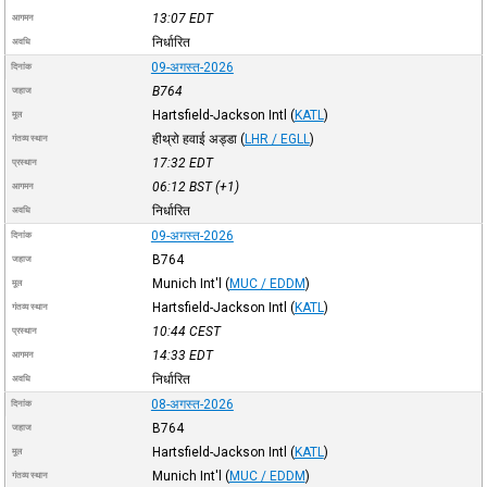
13:07
EDT
आगमन
निर्धारित
अवधि
09-अगस्त-2026
दिनांक
B764
जहाज
Hartsfield-Jackson Intl
(
KATL
)
मूल
हीथ्रो हवाई अड्डा
(
LHR / EGLL
)
गंतव्य स्थान
17:32
EDT
प्रस्थान
06:12
BST
(+1)
आगमन
निर्धारित
अवधि
09-अगस्त-2026
दिनांक
B764
जहाज
Munich Int'l
(
MUC / EDDM
)
मूल
Hartsfield-Jackson Intl
(
KATL
)
गंतव्य स्थान
10:44
CEST
प्रस्थान
14:33
EDT
आगमन
निर्धारित
अवधि
08-अगस्त-2026
दिनांक
B764
जहाज
Hartsfield-Jackson Intl
(
KATL
)
मूल
Munich Int'l
(
MUC / EDDM
)
गंतव्य स्थान