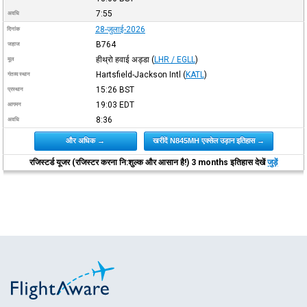
7:55
अवधि
28-जुलाई-2026
दिनांक
B764
जहाज
हीथ्रो हवाई अड्डा
(
LHR / EGLL
)
मूल
Hartsfield-Jackson Intl
(
KATL
)
गंतव्य स्थान
15:26
BST
प्रस्थान
19:03
EDT
आगमन
8:36
अवधि
और अधिक →
खरीदें N845MH एक्सेल उड़ान इतिहास →
रजिस्टर्ड यूजर (रजिस्टर करना नि:शुल्क और आसान है!) 3 months इतिहास देखें
जुड़ें