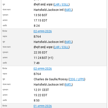
हीथ्रो हवाई अड्डा
(
LHR / EGLL
)
मूल
Hartsfield-Jackson Intl
(
KATL
)
गंतव्य स्थान
13:50
BST
प्रस्थान
17:15
EDT
आगमन
8:24
अवधि
02-अगस्त-2026
दिनांक
B764
जहाज
Hartsfield-Jackson Intl
(
KATL
)
मूल
हीथ्रो हवाई अड्डा
(
LHR / EGLL
)
गंतव्य स्थान
22:35
EDT
प्रस्थान
11:24
BST
(+1)
आगमन
7:49
अवधि
02-अगस्त-2026
दिनांक
B764
जहाज
Charles de Gaulle/Roissy
(
CDG / LFPG
)
मूल
Hartsfield-Jackson Intl
(
KATL
)
गंतव्य स्थान
12:31
CEST
प्रस्थान
15:22
EDT
आगमन
8:50
अवधि
01-अगस्त-2026
दिनांक