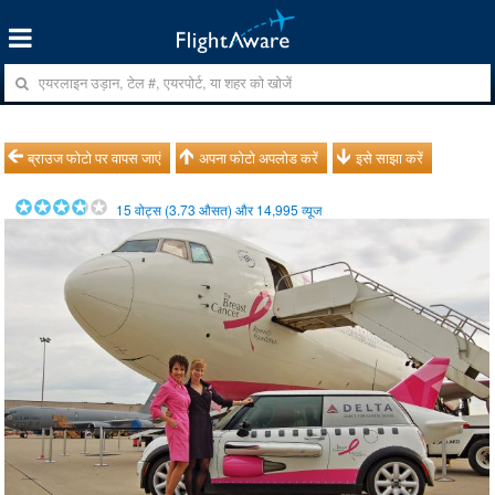
ब्राउज फोटो पर वापस जाएं
अपना फोटो अपलोड करें
इसे साझा करें
15
वोट्स (
3.73
औसत) और
14,995
व्यूज