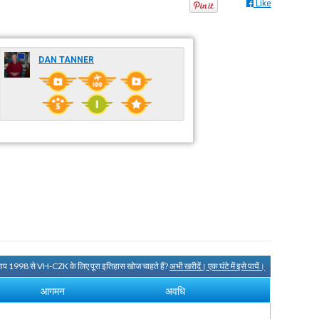
Like
DAN TANNER
आप 1998 से VH-CZK के लिए पूरा इतिहास खोज चाहते हैं?
अभी खरीदें। एक घंटे में इसे पायें।
आगमन
अवधि