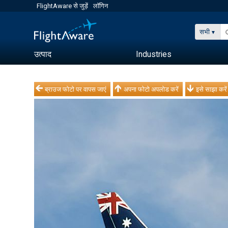
FlightAware से जुड़ें
लॉगिन
सभी
उत्पाद
Industries
ब्राउज फोटो पर वापस जाएं
अपना फोटो अपलोड करें
इसे साझा करें