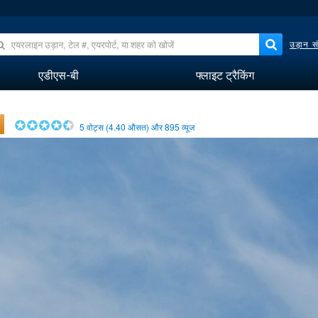
उड़ान सं
एडीएस-बी
फ्लाइट ट्रैकिंग
5
वोट्स (
4.40
औसत) और
895
व्यूज