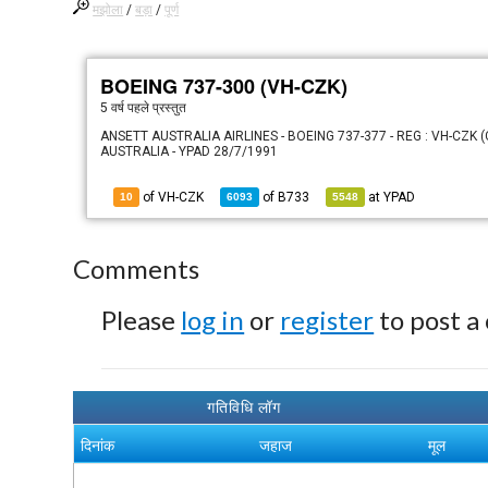
मझोला
/
बड़ा
/
पूर्ण
BOEING 737-300 (VH-CZK)
5 वर्ष पहले
प्रस्तुत
ANSETT AUSTRALIA AIRLINES - BOEING 737-377 - REG : VH-CZK 
AUSTRALIA - YPAD 28/7/1991
of VH-CZK
of
B733
at
YPAD
10
6093
5548
Comments
Please
log in
or
register
to post a
गतिविधि लॉग
दिनांक
जहाज
मूल