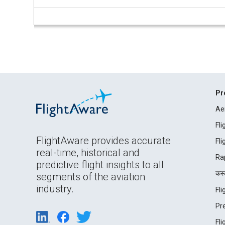
Pr
Ae
Fl
FlightAware provides accurate
Fl
real-time, historical and
Ra
predictive flight insights to all
कस्ट
segments of the aviation
industry.
Fl
Pr
Fl