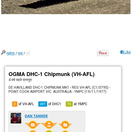
Like
मझोला
/
बड़ा
/
पूर्ण
OGMA DHC-1 Chipmunk (VH-AFL)
4 वर्ष पहले
प्रस्तुत
DE HAVILLAND DHC-1 CHIPMUNK MK1 - REG VH-AFL (C1/0795) -
POINT COOK AIRPORT VIC. AUSTRALIA - YMPC (19/11/1977)
of VH-AFL
of
DHC1
at
YMPC
2
227
71
DAN TANNER