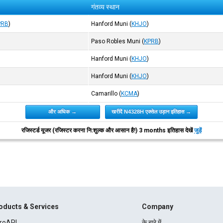
गंतव्य स्थान
PRB
)
Hanford Muni
(
KHJO
)
Paso Robles Muni
(
KPRB
)
Hanford Muni
(
KHJO
)
Hanford Muni
(
KHJO
)
Camarillo
(
KCMA
)
और अधिक →
खरीदें N4328H एक्सेल उड़ान इतिहास →
रजिस्टर्ड यूजर (रजिस्टर करना नि:शुल्क और आसान है!) 3 months इतिहास देखें
जुड़ें
oducts & Services
Company
roAPI
के बारे में