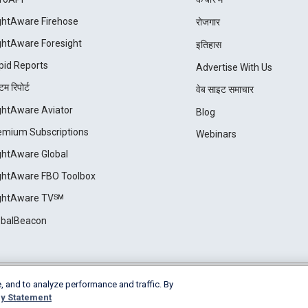
ightAware Firehose
रोजगार
ightAware Foresight
इतिहास
pid Reports
Advertise With Us
म रिपोर्ट
वेब साइट समाचार
ightAware Aviator
Blog
emium Subscriptions
Webinars
ightAware Global
ightAware FBO Toolbox
ightAware TV℠
obalBeacon
, and to analyze performance and traffic. By
Cookie Settings
y Statement