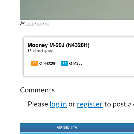
मझोला
/
बड़ा
/
पूर्ण
Mooney M-20J (N4328H)
15 वर्ष पहले
प्रस्तुत
of N4328H
of
M20J
18
23
Comments
Please
log in
or
register
to post a
गतिविधि लॉग