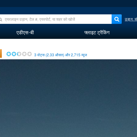
उड़ान सं
एडीएस-बी
फ्लाइट ट्रैकिंग
3
वोट्स (
2.33
औसत) और
2,715
व्यूज