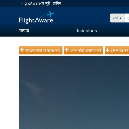
FlightAware से जुड़ें
लॉगिन
सभी
उत्पाद
Industries
ब्राउज फोटो पर वापस जाएं
अपना फोटो अपलोड करें
इसे साझा करें