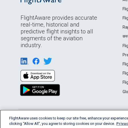
Fl
FlightAware provides accurate
Fl
real-time, historical and
Ra
predictive flight insights to all
कस्ट
segments of the aviation
industry.
Fl
Pr
Fl
Fl
Fl
Gl
English (USA)
FlightAware uses cookies to keep our site free, enhance your experience
2026 FlightAware
Terms of Use
Privacy
clicking “Allow All”, you agree to storing cookies on your device.
Privac