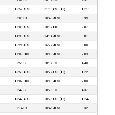
04:02
CST
08:34
+08
4:32
16:52
AEST
01:06
CST
(+1)
10:13
00:00
HKT
10:40
AEST
8:39
13:00
AEST
20:07
HKT
9:07
14:33
AEST
14:34
AEST
0:01
16:21
AEST
16:22
AEST
0:00
11:09
+08
20:13
AEST
7:03
03:56
CST
08:37
+08
4:40
15:59
AEST
00:27
CST
(+1)
10:28
11:07
+08
20:16
AEST
7:08
03:47
CST
08:25
+08
4:37
15:42
AEST
00:25
CST
(+1)
10:42
00:14
HKT
10:46
AEST
8:32