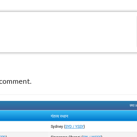
 comment.
क्या 
गंतव्य स्थान
Sydney
(
SYD / YSSY
)