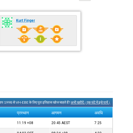
Kurt Finger
आप 1998 से VH-EBE के लिए पूरा इतिहास खोज चाहते हैं?
अभी खरीदें। एक घंटे में इसे पायें।
प्रस्थान
आगमन
अवधि
11:19
+08
20:45
AEST
7:25