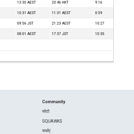
13:30
AEST
20:46
HKT
9:16
10:31
AEST
11:31
AEST
0:59
09:56
JST
21:23
AEST
10:27
08:01
AEST
17:37
JST
10:35
Community
फोटो
SQUAWKS
चर्चाएं