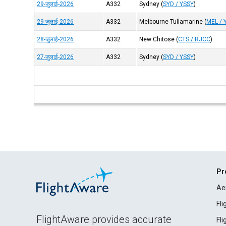
29-जुलाई-2026
A332
Sydney
(
SYD / YSSY
)
29-जुलाई-2026
A332
Melbourne Tullamarine
(
MEL /
28-जुलाई-2026
A332
New Chitose
(
CTS / RJCC
)
27-जुलाई-2026
A332
Sydney
(
SYD / YSSY
)
Pr
Ae
Fl
FlightAware provides accurate
Fl