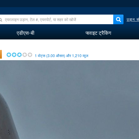
उड़ान सं
एडीएस-बी
फ्लाइट ट्रैकिंग
1
वोट्स (
3.00
औसत) और
1,210
व्यूज