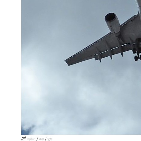
मझोला
/
बड़ा
/
पूर्ण