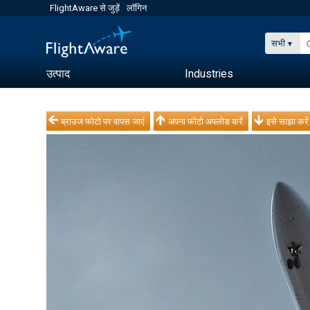
FlightAware से जुड़ें
लॉगिन
सभी
उत्पाद
Industries
ब्राउज फोटो पर वापस जाएं
अपना फोटो अपलोड करें
इसे साझा करें