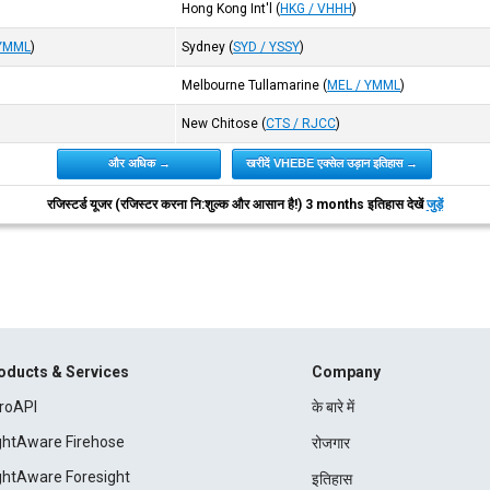
Hong Kong Int'l
(
HKG / VHHH
)
 YMML
)
Sydney
(
SYD / YSSY
)
Melbourne Tullamarine
(
MEL / YMML
)
New Chitose
(
CTS / RJCC
)
और अधिक →
खरीदें VHEBE एक्सेल उड़ान इतिहास →
रजिस्टर्ड यूजर (रजिस्टर करना नि:शुल्क और आसान है!) 3 months इतिहास देखें
जुड़ें
oducts & Services
Company
roAPI
के बारे में
ightAware Firehose
रोजगार
ightAware Foresight
इतिहास