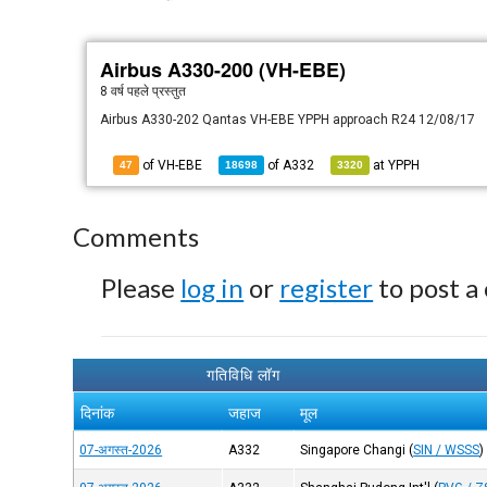
Airbus A330-200 (VH-EBE)
8 वर्ष पहले
प्रस्तुत
Airbus A330-202 Qantas VH-EBE YPPH approach R24 12/08/17
of VH-EBE
of
A332
at
YPPH
47
18698
3320
Comments
Please
log in
or
register
to post a
गतिविधि लॉग
दिनांक
जहाज
मूल
07-अगस्त-2026
A332
Singapore Changi
(
SIN / WSSS
)