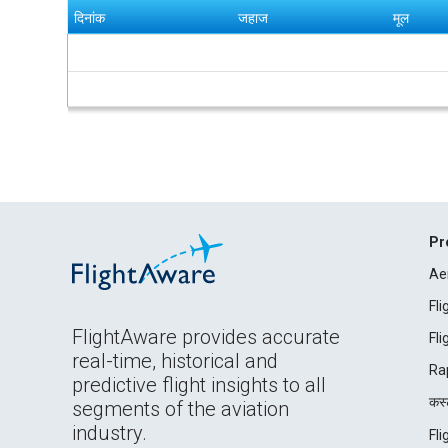
दिनांक
जहाज
मूल
Pr
Ae
Fl
FlightAware provides accurate
Fl
real-time, historical and
Ra
predictive flight insights to all
कस्ट
segments of the aviation
industry.
Fl