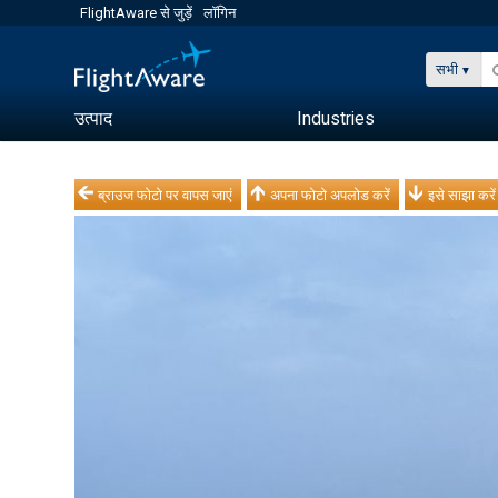
FlightAware से जुड़ें
लॉगिन
सभी
उत्पाद
Industries
ब्राउज फोटो पर वापस जाएं
अपना फोटो अपलोड करें
इसे साझा करें