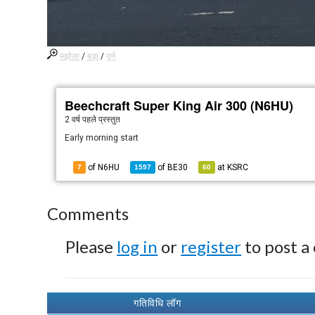
मझोला
/
बड़ा
/
पूर्ण
Beechcraft Super King Air 300 (N6HU)
2 वर्ष पहले
प्रस्तुत
Early morning start
of N6HU
of
BE30
at
KSRC
7
1597
60
Comments
Please
log in
or
register
to post a
गतिविधि लॉग