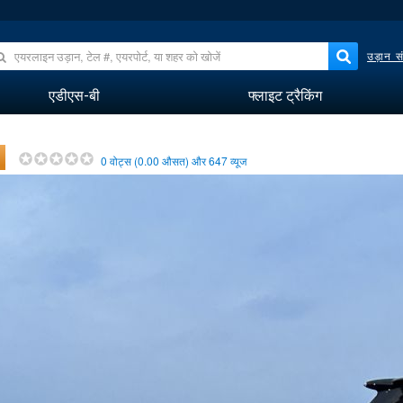
उड़ान सं
एडीएस-बी
फ्लाइट ट्रैकिंग
0
वोट्स (
0.00
औसत) और
647
व्यूज