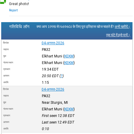
Great photo!
Report
गतिविधि लॉग
क्या आप 1998 से N6960J के लिए पूरा इतिहास खोज चाहते हैं?
अभी खरीदें।
एक घंटे में इसे पायें।
04-अगस्त-2026
दिनांक
PA32
जहाज
Elkhart Muni
(
KEKM
)
मूल
Elkhart Muni
(
KEKM
)
गंतव्य स्थान
19:34
EDT
प्रस्थान
20:50
EDT
(
?
)
आगमन
1:15
अवधि
04-अगस्त-2026
दिनांक
PA32
जहाज
Near Sturgis, MI
मूल
Elkhart Muni
(
KEKM
)
गंतव्य स्थान
First seen 12:38
EDT
प्रस्थान
Last seen 12:49
EDT
आगमन
0:10
अवधि