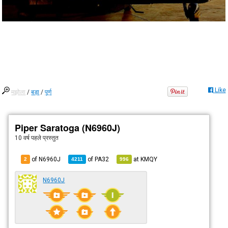
Like
मझोला
/
बड़ा
/
पूर्ण
Piper Saratoga (N6960J)
10 वर्ष पहले
प्रस्तुत
of N6960J
of
PA32
at
KMQY
2
4211
996
N6960J