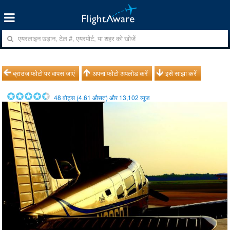
ब्राउज फोटो पर वापस जाएं
अपना फोटो अपलोड करें
इसे साझा करें
48
वोट्स (
4.61
औसत) और
13,102
व्यूज