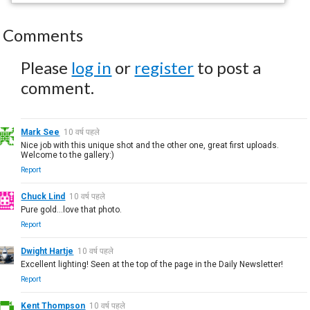
Comments
Please
log in
or
register
to post a
comment.
Mark See
10 वर्ष पहले
Nice job with this unique shot and the other one, great first uploads.
Welcome to the gallery:)
Report
Chuck Lind
10 वर्ष पहले
Pure gold...love that photo.
Report
Dwight Hartje
10 वर्ष पहले
Excellent lighting! Seen at the top of the page in the Daily Newsletter!
Report
Kent Thompson
10 वर्ष पहले