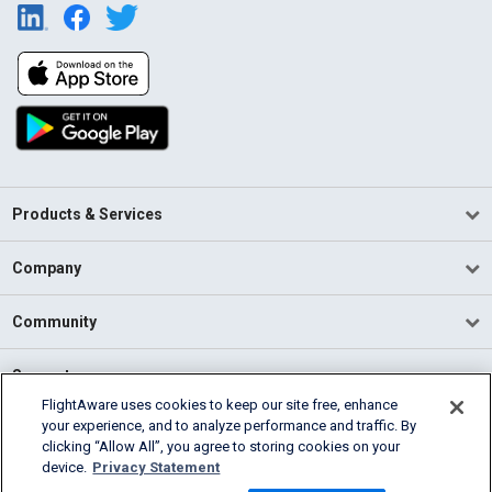
Products & Services
Company
Community
Support
FlightAware uses cookies to keep our site free, enhance
your experience, and to analyze performance and traffic. By
English (USA)
clicking “Allow All”, you agree to storing cookies on your
2026 FlightAware
device.
Privacy Statement
Terms of Use
Privacy
Cookie Settings