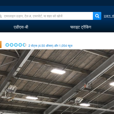
उड़ान सं
एडीएस-बी
फ्लाइट ट्रैकिंग
2
वोट्स (
4.50
औसत) और
1,054
व्यूज