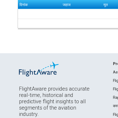
दिनांक
जहाज
मूल
Pr
Ae
Fl
FlightAware provides accurate
Fl
real-time, historical and
Ra
predictive flight insights to all
कस्ट
segments of the aviation
industry.
Fl