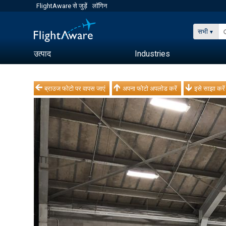
FlightAware से जुड़ें
लॉगिन
सभी
उत्पाद
Industries
ब्राउज फोटो पर वापस जाएं
अपना फोटो अपलोड करें
इसे साझा करें