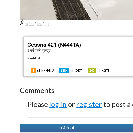
मझोला
/
बड़ा
/
पूर्ण
Cessna 421 (N444TA)
3 वर्ष पहले
प्रस्तुत
N444TA
of N444TA
of
C421
at
KGYI
3
1884
143
Comments
Please
log in
or
register
to post a
गतिविधि लॉग