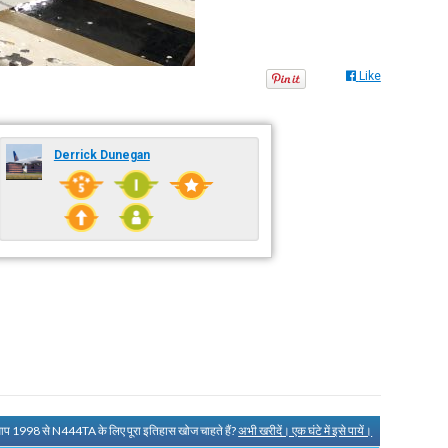
Like
Derrick Dunegan
आप 1998 से N444TA के लिए पूरा इतिहास खोज चाहते हैं?
अभी खरीदें। एक घंटे में इसे पायें।