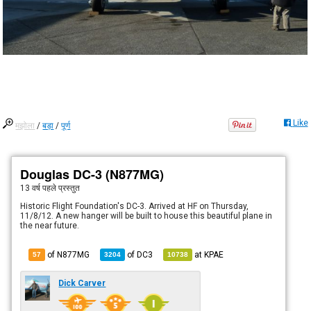
Like
मझोला
/
बड़ा
/
पूर्ण
Douglas DC-3 (N877MG)
13 वर्ष पहले
प्रस्तुत
Historic Flight Foundation's DC-3. Arrived at HF on Thursday,
11/8/12. A new hanger will be built to house this beautiful plane in
the near future.
of N877MG
of
DC3
at
KPAE
57
3204
10738
Dick Carver