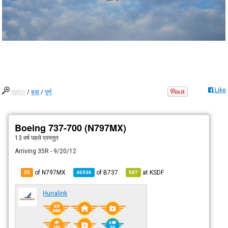
Like
मझोला
/
बड़ा
/
पूर्ण
Boeing 737-700 (N797MX)
13 वर्ष पहले
प्रस्तुत
Arriving 35R - 9/20/12
of N797MX
of
B737
at
KSDF
25
46936
587
Hunalink