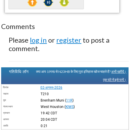
Comments
Please
log in
or
register
to post a
comment.
गतिविधि लॉग
क्या आप 1998 से N23HB के लिए पूरा इतिहास खोज चाहते हैं?
अभी खरीदें।
एक घंटे में इसे पायें।
02-अगस्त-2026
दिनांक
T210
जहाज
Brenham Muni
(
11R
)
मूल
West Houston
(
KIWS
)
गंतव्य स्थान
19:42
CDT
प्रस्थान
20:04
CDT
आगमन
0:21
अवधि