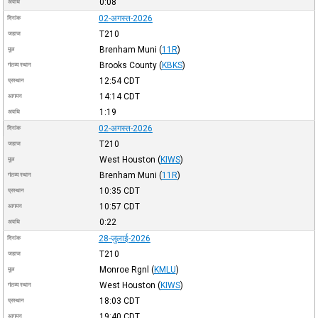
0:08
अवधि
02-अगस्त-2026
दिनांक
T210
जहाज
Brenham Muni
(
11R
)
मूल
Brooks County
(
KBKS
)
गंतव्य स्थान
12:54
CDT
प्रस्थान
14:14
CDT
आगमन
1:19
अवधि
02-अगस्त-2026
दिनांक
T210
जहाज
West Houston
(
KIWS
)
मूल
Brenham Muni
(
11R
)
गंतव्य स्थान
10:35
CDT
प्रस्थान
10:57
CDT
आगमन
0:22
अवधि
28-जुलाई-2026
दिनांक
T210
जहाज
Monroe Rgnl
(
KMLU
)
मूल
West Houston
(
KIWS
)
गंतव्य स्थान
18:03
CDT
प्रस्थान
19:40
CDT
आगमन