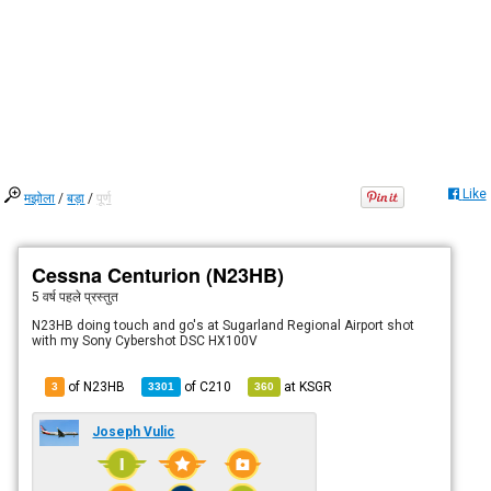
Like
मझोला
/
बड़ा
/
पूर्ण
Cessna Centurion (N23HB)
5 वर्ष पहले
प्रस्तुत
N23HB doing touch and go's at Sugarland Regional Airport shot
with my Sony Cybershot DSC HX100V
of N23HB
of
C210
at
KSGR
3
3301
360
Joseph Vulic