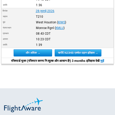
1:36
अवधि
28-जुलाई-2026
दिनांक
T210
जहाज
West Houston
(
KIWS
)
मूल
Monroe Rgnl
(
KMLU
)
गंतव्य स्थान
08:43
CDT
प्रस्थान
10:23
CDT
आगमन
1:39
अवधि
और अधिक →
खरीदें N23HB एक्सेल उड़ान इतिहास →
रजिस्टर्ड यूजर (रजिस्टर करना नि:शुल्क और आसान है!) 3 months इतिहास देखें
जुड़ें