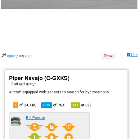
Like
मझोला
/
बड़ा
/
पूर्ण
Piper Navajo (C-GXKS)
12 वर्ष पहले
प्रस्तुत
Aircraft equipped with sensors to search for hydrocarbons.
of C-GXKS
of
PA31
at
L39
2
2836
131
Bill Pardue