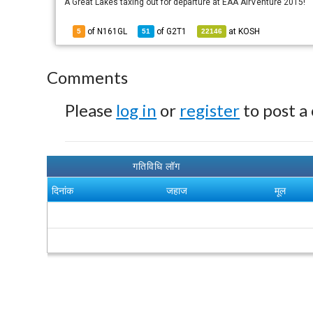
A Great Lakes taxing out for departure at EAA AirVenture 2015!
of N161GL
of
G2T1
at
KOSH
5
51
22146
Comments
Please
log in
or
register
to post a
गतिविधि लॉग
दिनांक
जहाज
मूल