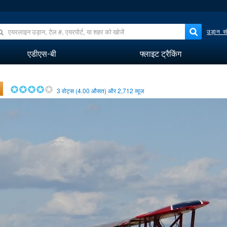
उड़ान सं
एडीएस-बी
फ्लाइट ट्रैकिंग
3
वोट्स (
4.00
औसत) और
2,712
व्यूज