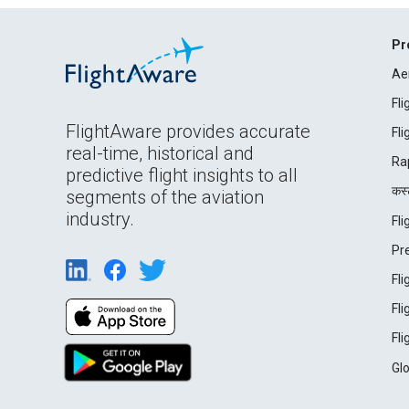
Pr
Ae
Fl
FlightAware provides accurate
Fl
real-time, historical and
Ra
predictive flight insights to all
कस्ट
segments of the aviation
industry.
Fl
Pr
Fl
Fl
Fl
Gl