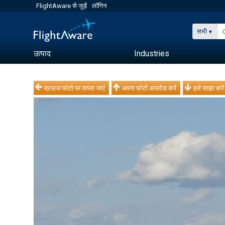
FlightAware से जुड़ें
लॉगिन
सभी
उत्पाद
Industries
ब्राउज फोटो पर वापस जाएं
अपना फोटो अपलोड करें
इसे साझा करें