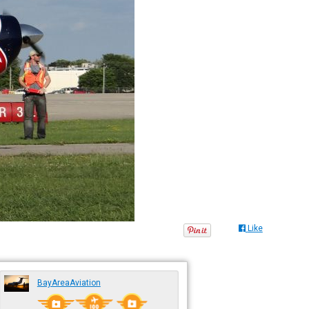
Like
BayAreaAviation