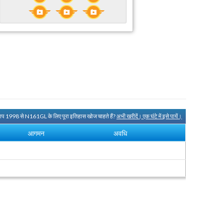
आप 1998 से N161GL के लिए पूरा इतिहास खोज चाहते हैं?
अभी खरीदें। एक घंटे में इसे पायें।
आगमन
अवधि