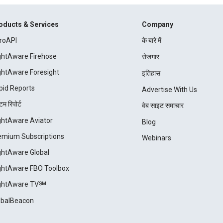
oducts & Services
Company
roAPI
के बारे में
ightAware Firehose
रोजगार
ightAware Foresight
इतिहास
pid Reports
Advertise With Us
म रिपोर्ट
वेब साइट समाचार
ightAware Aviator
Blog
emium Subscriptions
Webinars
ightAware Global
ightAware FBO Toolbox
ightAware TV℠
obalBeacon