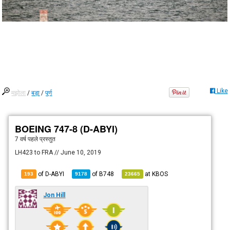
Like
मझोला
/
बड़ा
/
पूर्ण
BOEING 747-8 (D-ABYI)
7 वर्ष पहले
प्रस्तुत
LH423 to FRA // June 10, 2019
of D-ABYI
of
B748
at
KBOS
193
9178
23665
Jon Hill