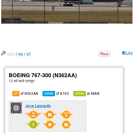
Like
मझोला
/
बड़ा
/
पूर्ण
BOEING 767-300 (N362AA)
13 वर्ष पहले
प्रस्तुत
of N362AA
of
B763
at
KMIA
27
33545
25745
Jose Lauzardo