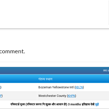
 comment.
क्या 
गंतव्य स्थान
N
)
Bozeman Yellowstone Intl
(
KBZN
)
SP
)
Westchester County
(
KHPN
)
रजिस्टर्ड यूजर (रजिस्टर करना नि:शुल्क और आसान है!) 3 months इतिहास देखें
जुड़ें