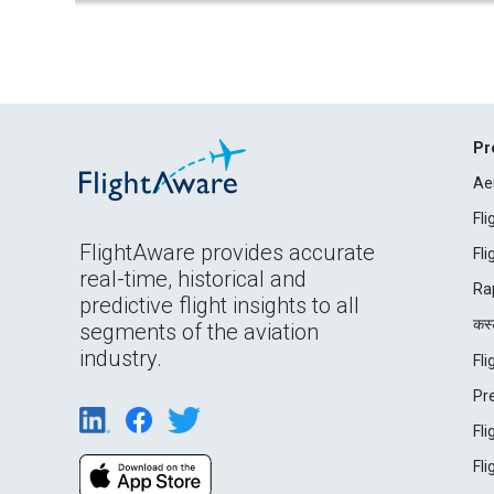
Pr
Ae
Fl
FlightAware provides accurate
Fl
real-time, historical and
Ra
predictive flight insights to all
कस्ट
segments of the aviation
industry.
Fl
Pr
Fl
Fl