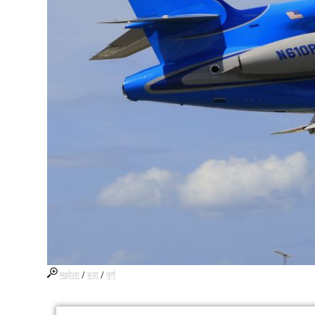
मझोला
/
बड़ा
/
पूर्ण