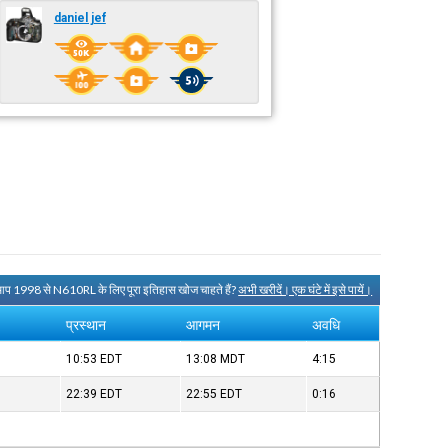
daniel jef
आप 1998 से N610RL के लिए पूरा इतिहास खोज चाहते हैं?
अभी खरीदें। एक घंटे में इसे पायें।
प्रस्थान
आगमन
अवधि
10:53
EDT
13:08
MDT
4:15
22:39
EDT
22:55
EDT
0:16