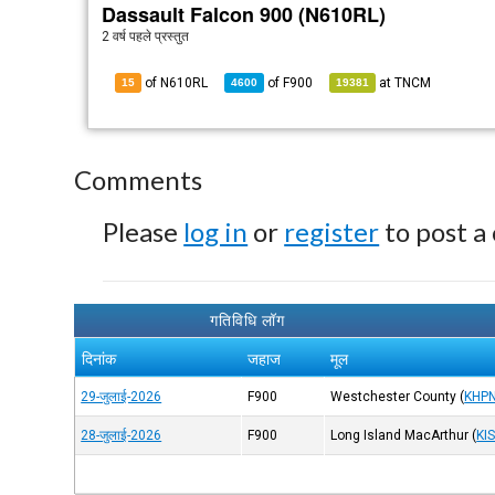
Dassault Falcon 900 (N610RL)
2 वर्ष पहले
प्रस्तुत
of N610RL
of
F900
at
TNCM
15
4600
19381
Comments
Please
log in
or
register
to post a
गतिविधि लॉग
दिनांक
जहाज
मूल
29-जुलाई-2026
F900
Westchester County
(
KHP
28-जुलाई-2026
F900
Long Island MacArthur
(
KI