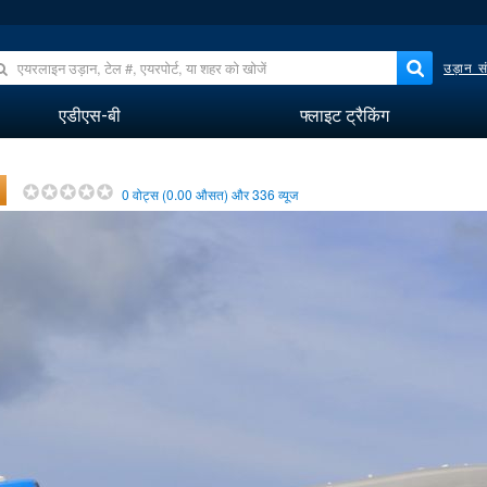
उड़ान सं
एडीएस-बी
फ्लाइट ट्रैकिंग
0
वोट्स (
0.00
औसत) और
336
व्यूज