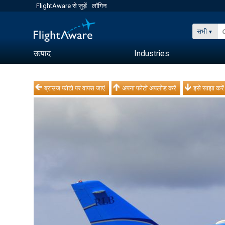
FlightAware से जुड़ें
लॉगिन
सभी
उत्पाद
Industries
ब्राउज फोटो पर वापस जाएं
अपना फोटो अपलोड करें
इसे साझा करें