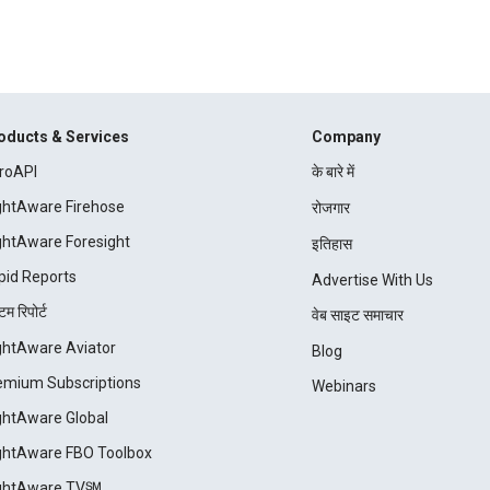
oducts & Services
Company
roAPI
के बारे में
ightAware Firehose
रोजगार
ightAware Foresight
इतिहास
pid Reports
Advertise With Us
म रिपोर्ट
वेब साइट समाचार
ightAware Aviator
Blog
emium Subscriptions
Webinars
ightAware Global
ightAware FBO Toolbox
ightAware TV℠