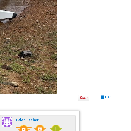
Like
Caleb Lesher