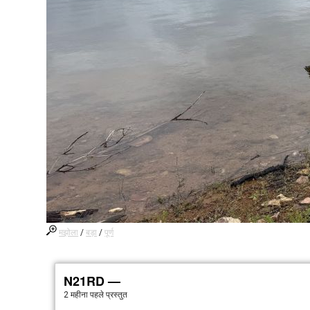
मझोला
/
बड़ा
/
पूर्ण
N21RD —
2 महीना पहले
प्रस्तुत