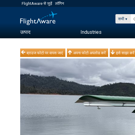
FlightAware से जुड़ें
लॉगिन
सभी
उत्पाद
Industries
ब्राउज फोटो पर वापस जाएं
अपना फोटो अपलोड करें
इसे साझा करें