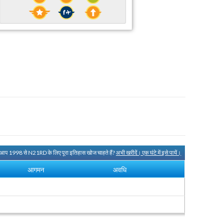
 आप 1998 से N21RD के लिए पूरा इतिहास खोज चाहते हैं?
अभी खरीदें। एक घंटे में इसे पायें।
आगमन
अवधि