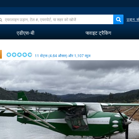
उड़ान सं
एडीएस-बी
फ्लाइट ट्रैकिंग
11
वोट्स (
4.64
औसत) और
1,107
व्यूज