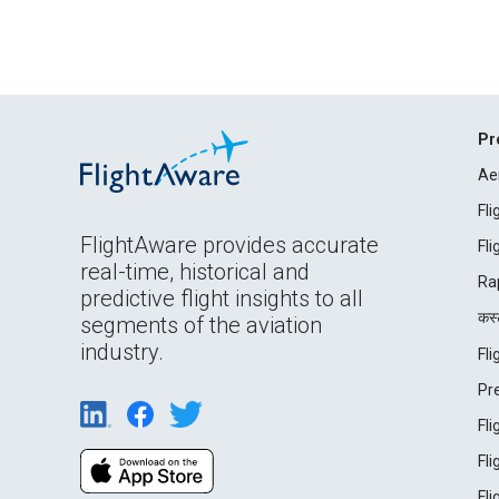
Pr
Ae
Fl
FlightAware provides accurate
Fl
real-time, historical and
Ra
predictive flight insights to all
कस्ट
segments of the aviation
industry.
Fl
Pr
Fl
Fl
Fl