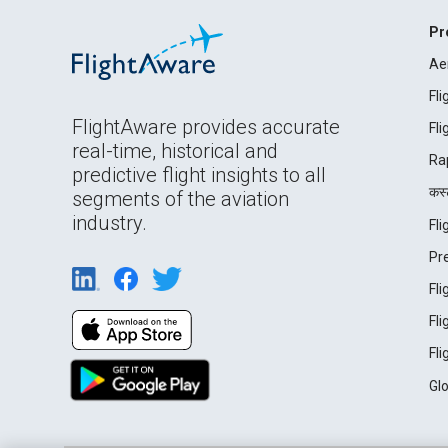
Pr
Ae
Fl
FlightAware provides accurate
Fl
real-time, historical and
Ra
predictive flight insights to all
कस्ट
segments of the aviation
industry.
Fl
Pr
Fl
Fl
Fl
Gl