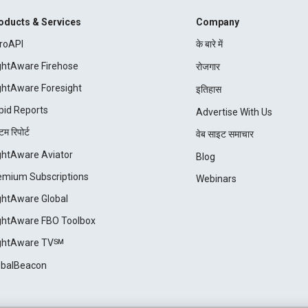
oducts & Services
Company
roAPI
के बारे में
ightAware Firehose
रोजगार
ightAware Foresight
इतिहास
pid Reports
Advertise With Us
म रिपोर्ट
वेब साइट समाचार
ightAware Aviator
Blog
emium Subscriptions
Webinars
ightAware Global
ightAware FBO Toolbox
ightAware TV℠
obalBeacon