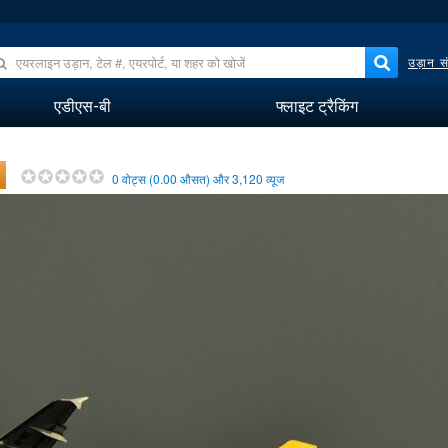
उड़ान सं
एडीएस-बी
फ्लाइट ट्रैकिंग
0
वोट्स (
0.00
औसत) और
3,120
व्यूज