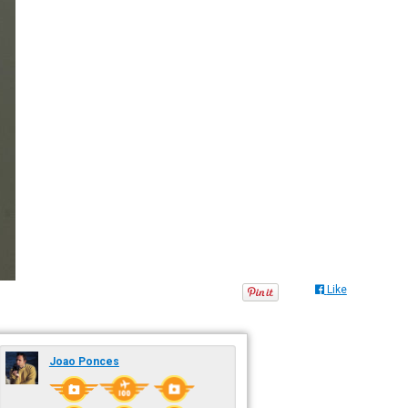
Like
Joao Ponces