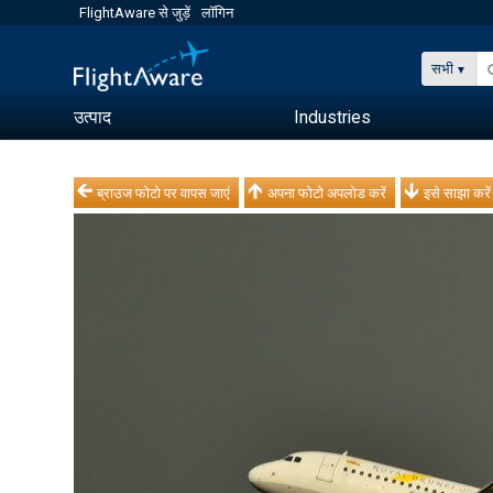
FlightAware से जुड़ें
लॉगिन
सभी
उत्पाद
Industries
ब्राउज फोटो पर वापस जाएं
अपना फोटो अपलोड करें
इसे साझा करें