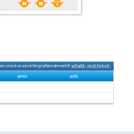
 आप 1998 से V8-RBS के लिए पूरा इतिहास खोज चाहते हैं?
अभी खरीदें। एक घंटे में इसे पायें।
आगमन
अवधि