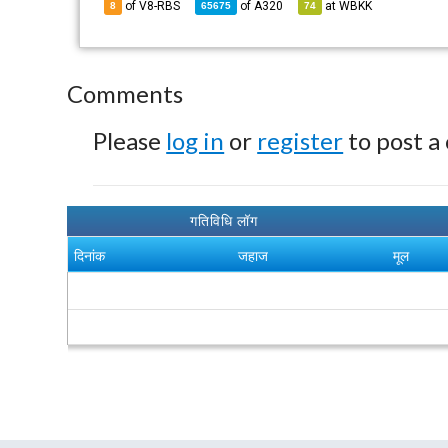
of V8-RBS
of
A320
at
WBKK
8
65675
74
Comments
Please
log in
or
register
to post a
गतिविधि लॉग
दिनांक
जहाज
मूल