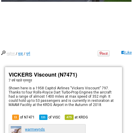
Like
मझोला
/
बड़ा
/
पूर्ण
VICKERS Viscount (N7471)
7 वर्ष पहले
प्रस्तुत
Shown here is a 1958 Capitol Airlines "Vickers Viscount" 797.
Thanks to four Rolls-Royce Dart Turbo-Prop Engines the aircraft
had a range of almost 1400 miles at max speed of 352 mph. It
could hold up to 53 passengers and is currently in restoration at
MAAM Facility at the KRDG Airport in the Autumn of 2018.
of N7471
of
VISC
at
KRDG
11
111
475
warmwynds