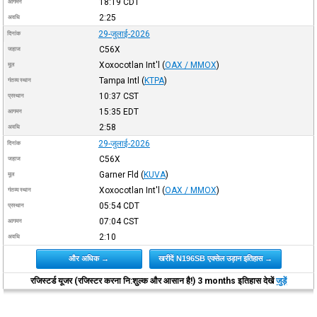
18:19
CDT
आगमन
2:25
अवधि
29-जुलाई-2026
दिनांक
C56X
जहाज
Xoxocotlan Int'l
(
OAX / MMOX
)
मूल
Tampa Intl
(
KTPA
)
गंतव्य स्थान
10:37
CST
प्रस्थान
15:35
EDT
आगमन
2:58
अवधि
29-जुलाई-2026
दिनांक
C56X
जहाज
Garner Fld
(
KUVA
)
मूल
Xoxocotlan Int'l
(
OAX / MMOX
)
गंतव्य स्थान
05:54
CDT
प्रस्थान
07:04
CST
आगमन
2:10
अवधि
और अधिक →
खरीदें N196SB एक्सेल उड़ान इतिहास →
रजिस्टर्ड यूजर (रजिस्टर करना नि:शुल्क और आसान है!) 3 months इतिहास देखें
जुड़ें