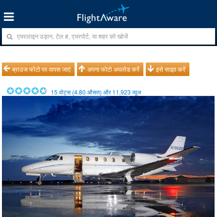
ब्राउज फोटो पर वापस जाएं
अपना फोटो अपलोड करें
इसे साझा करें
15
वोट्स (
4.80
औसत) और
11,923
व्यूज