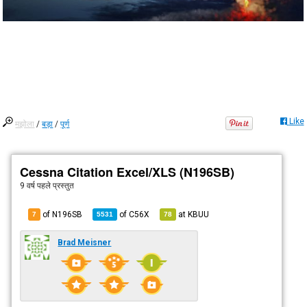
Like
मझोला
/
बड़ा
/
पूर्ण
Cessna Citation Excel/XLS (N196SB)
9 वर्ष पहले
प्रस्तुत
of N196SB
of
C56X
at
KBUU
7
5531
78
Brad Meisner