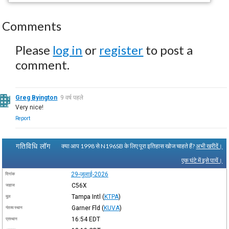
Comments
Please
log in
or
register
to post a
comment.
Greg Byington
9 वर्ष पहले
Very nice!
Report
गतिविधि लॉग
क्या आप 1998 से N196SB के लिए पूरा इतिहास खोज चाहते हैं?
अभी खरीदें।
एक घंटे में इसे पायें।
29-जुलाई-2026
दिनांक
C56X
जहाज
Tampa Intl
(
KTPA
)
मूल
Garner Fld
(
KUVA
)
गंतव्य स्थान
16:54
EDT
प्रस्थान