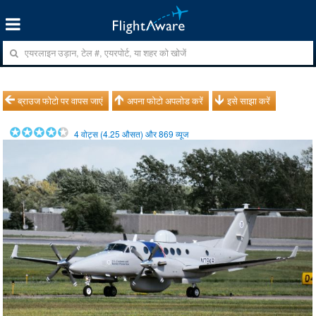
ब्राउज फोटो पर वापस जाएं
अपना फोटो अपलोड करें
इसे साझा करें
4
वोट्स (
4.25
औसत) और
869
व्यूज