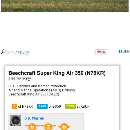
Like
मझोला
/
बड़ा
/
पूर्ण
Beechcraft Super King Air 350 (N78KR)
6 वर्ष पहले
प्रस्तुत
U.S. Customs and Border Protection
Air and Marine Operations (AMO) Division
Beechcraft King Air 350 (C-12C)
of N78KR
of
B350
at
KBUF
5
3165
7075
D.B. Warren