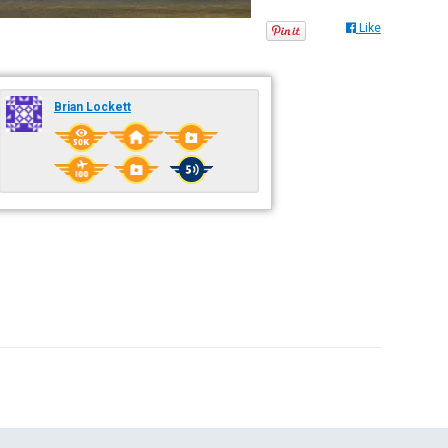
Like
Brian Lockett