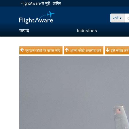
FlightAware से जुड़ें
लॉगिन
सभी
उत्पाद
Industries
ब्राउज फोटो पर वापस जाएं
अपना फोटो अपलोड करें
इसे साझा करें