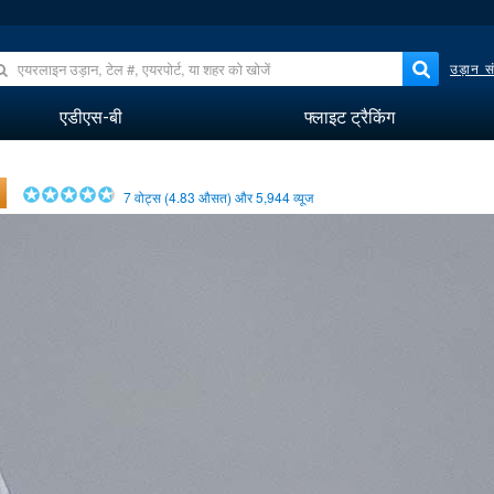
उड़ान सं
एडीएस-बी
फ्लाइट ट्रैकिंग
7
वोट्स (
4.83
औसत) और
5,944
व्यूज