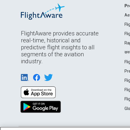
Pr
Ae
Fl
FlightAware provides accurate
Fl
real-time, historical and
Ra
predictive flight insights to all
कस्ट
segments of the aviation
industry.
Fl
Pr
Fl
Fl
Fl
Gl