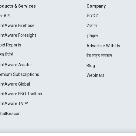
oducts & Services
Company
roAPI
के बारे में
ightAware Firehose
रोजगार
ightAware Foresight
इतिहास
pid Reports
Advertise With Us
म रिपोर्ट
वेब साइट समाचार
ightAware Aviator
Blog
emium Subscriptions
Webinars
ightAware Global
ightAware FBO Toolbox
ightAware TV℠
obalBeacon