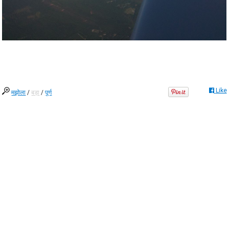
Like
मझोला
/
बड़ा
/
पूर्ण