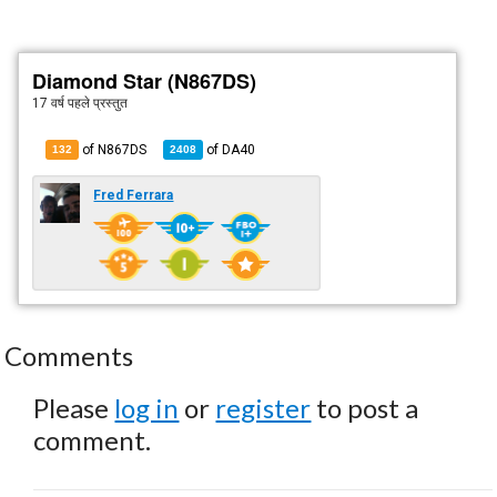
Diamond Star (N867DS)
17 वर्ष पहले
प्रस्तुत
of N867DS
of
DA40
132
2408
Fred Ferrara
Comments
Please
log in
or
register
to post a
comment.