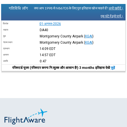
गतिविधि लॉग
क्या आप 1998 से N867DS के लिए पूरा इतिहास खोज चाहते हैं?
अभी खरीदें।
एक घंटे में इसे पायें।
01-अगस्त-2026
दिनांक
DA40
जहाज
Montgomery County Airpark
(
KGAI
)
मूल
Montgomery County Airpark
(
KGAI
)
गंतव्य स्थान
14:09
EDT
प्रस्थान
14:57
EDT
आगमन
0:47
अवधि
रजिस्टर्ड यूजर (रजिस्टर करना नि:शुल्क और आसान है!) 3 months इतिहास देखें
जुड़ें