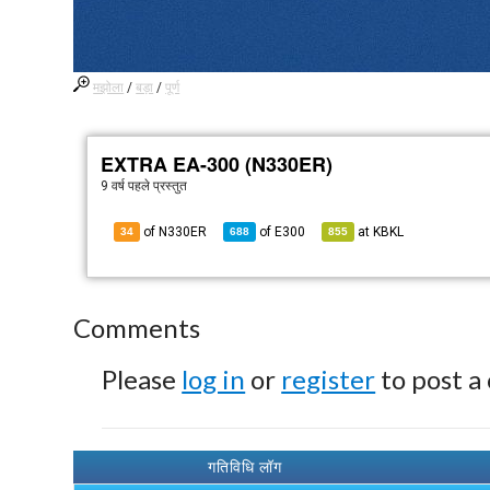
मझोला
/
बड़ा
/
पूर्ण
EXTRA EA-300 (N330ER)
9 वर्ष पहले
प्रस्तुत
of N330ER
of
E300
at
KBKL
34
688
855
Comments
Please
log in
or
register
to post a
गतिविधि लॉग