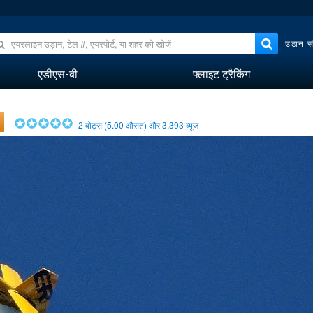
उड़ान सं
एडीएस-बी
फ्लाइट ट्रैकिंग
2
वोट्स (
5.00
औसत) और
3,393
व्यूज