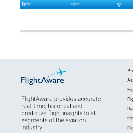
दिनांक
जहाज
मूल
Pr
Ae
Fl
FlightAware provides accurate
Fl
real-time, historical and
Ra
predictive flight insights to all
कस्ट
segments of the aviation
industry.
Fl