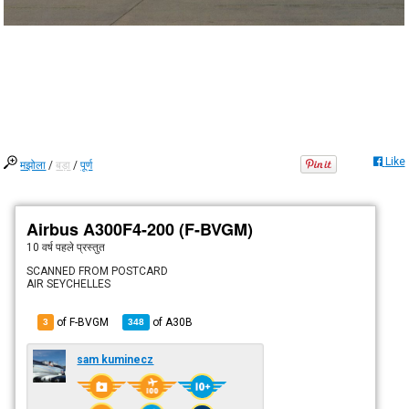
Like
मझोला
/
बड़ा
/
पूर्ण
Airbus A300F4-200 (F-BVGM)
10 वर्ष पहले
प्रस्तुत
SCANNED FROM POSTCARD
AIR SEYCHELLES
of F-BVGM
of
A30B
3
348
sam kuminecz