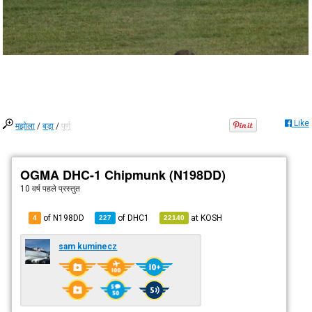
Like
मझोला
/
बड़ा
/
पूर्ण
OGMA DHC-1 Chipmunk (N198DD)
10 वर्ष पहले
प्रस्तुत
of N198DD
of
DHC1
at
KOSH
4
227
22140
sam kuminecz