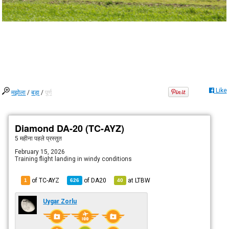
Like
मझोला
/
बड़ा
/
पूर्ण
Diamond DA-20 (TC-AYZ)
5 महीना पहले
प्रस्तुत
February 15, 2026
Training flight landing in windy conditions
of TC-AYZ
of
DA20
at
LTBW
1
626
40
Uygar Zorlu