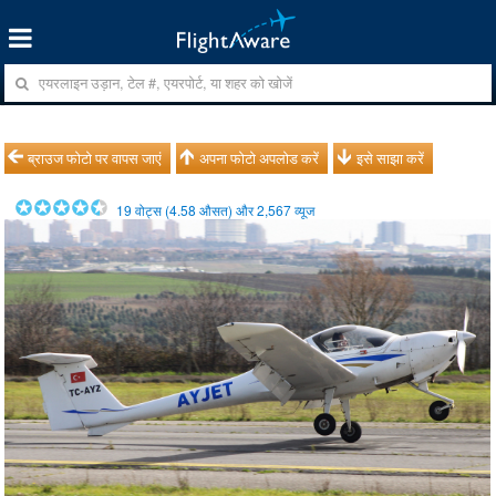
ब्राउज फोटो पर वापस जाएं
अपना फोटो अपलोड करें
इसे साझा करें
19
वोट्स (
4.58
औसत) और
2,567
व्यूज