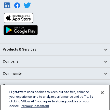
Products & Services
Company
Community
Support
FlightAware uses cookies to keep our site free, enhance
your experience, and to analyze performance and traffic. By
English (USA)
clicking “Allow All”, you agree to storing cookies on your
2026 FlightAware
device.
Privacy Statement