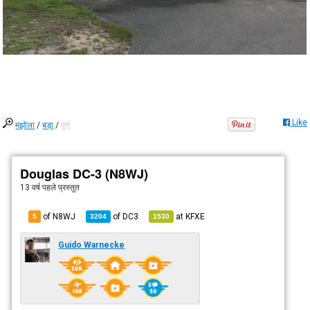
Like
मझोला
/
बड़ा
/
पूर्ण
Douglas DC-3 (N8WJ)
13 वर्ष पहले
प्रस्तुत
of N8WJ
of
DC3
at
KFXE
5
3204
1530
Guido Warnecke