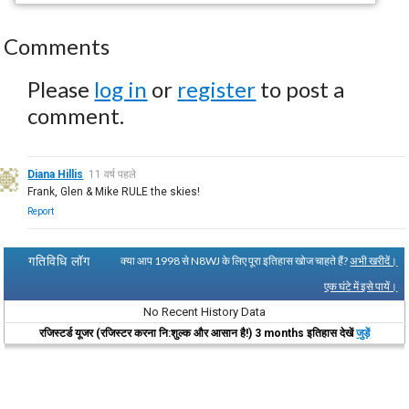
Comments
Please
log in
or
register
to post a
comment.
Diana Hillis
11 वर्ष पहले
Frank, Glen & Mike RULE the skies!
Report
गतिविधि लॉग
क्या आप 1998 से N8WJ के लिए पूरा इतिहास खोज चाहते हैं?
अभी खरीदें।
एक घंटे में इसे पायें।
No Recent History Data
रजिस्टर्ड यूजर (रजिस्टर करना नि:शुल्क और आसान है!) 3 months इतिहास देखें
जुड़ें