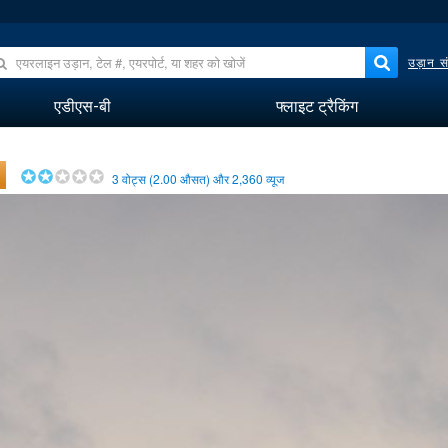
उड़ान सं
एडीएस-बी
फ्लाइट ट्रैकिंग
3
वोट्स (
2.00
औसत) और
2,360
व्यूज