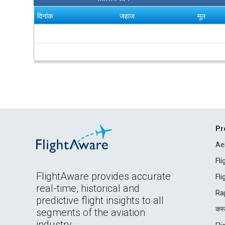
दिनांक
जहाज
मूल
Pr
Ae
Fl
FlightAware provides accurate
Fl
real-time, historical and
Ra
predictive flight insights to all
कस्ट
segments of the aviation
industry.