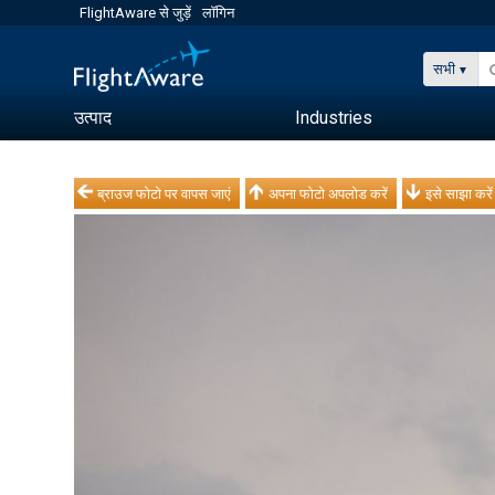
FlightAware से जुड़ें
लॉगिन
सभी
उत्पाद
Industries
ब्राउज फोटो पर वापस जाएं
अपना फोटो अपलोड करें
इसे साझा करें