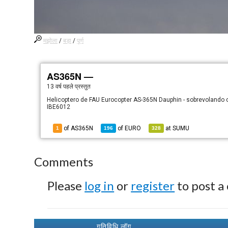
मझोला
/
बड़ा
/
पूर्ण
AS365N —
13 वर्ष पहले
प्रस्तुत
Helicoptero de FAU Eurocopter AS-365N Dauphin - sobrevolando c
IBE6012
of AS365N
of
EURO
at
SUMU
1
196
328
Comments
Please
log in
or
register
to post a
गतिविधि लॉग