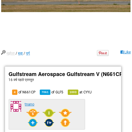
Like
मझोला
/
बड़ा
/
पूर्ण
Gulfstream Aerospace Gulfstream V (N661CP)
16 वर्ष पहले
प्रस्तुत
of N661CP
of
GLF5
at
CYYJ
4
7061
1003
tnano