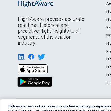
Ae
Fl
FlightAware provides accurate
Fl
real-time, historical and
Ra
predictive flight insights to all
कस्ट
segments of the aviation
industry.
Fl
Pr
Fl
Fl
Fl
Gl
English (USA)
FlightAware uses cookies to keep our site free, enhance your experience
2026 FlightAware
Terms of Use
Privacy
clicking “Allow All”, you agree to storing cookies on your device.
Privac