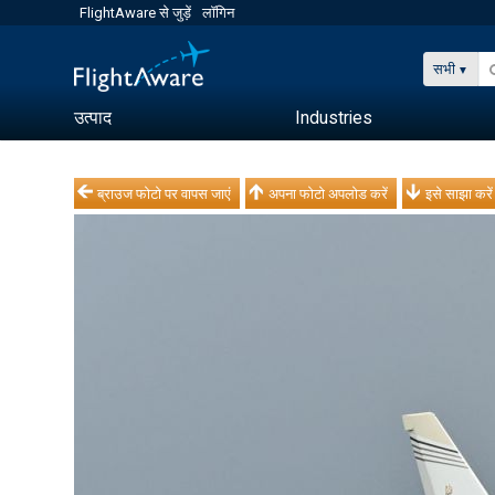
FlightAware से जुड़ें
लॉगिन
सभी
उत्पाद
Industries
ब्राउज फोटो पर वापस जाएं
अपना फोटो अपलोड करें
इसे साझा करें