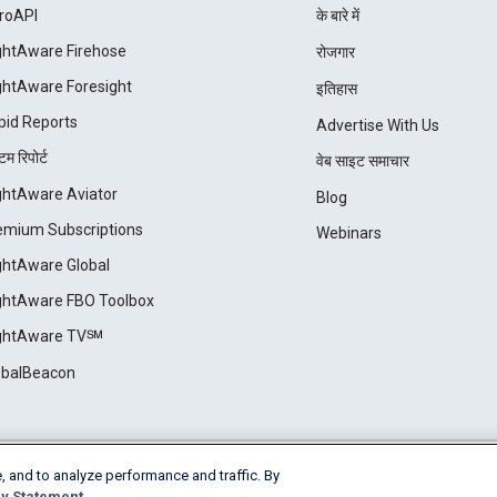
roAPI
के बारे में
ightAware Firehose
रोजगार
ightAware Foresight
इतिहास
pid Reports
Advertise With Us
म रिपोर्ट
वेब साइट समाचार
ightAware Aviator
Blog
emium Subscriptions
Webinars
ightAware Global
ightAware FBO Toolbox
ightAware TV℠
obalBeacon
, and to analyze performance and traffic. By
Cookie Settings
y Statement