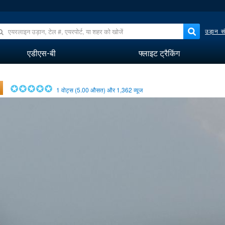
उड़ान सं
एडीएस-बी
फ्लाइट ट्रैकिंग
1
वोट्स (
5.00
औसत) और
1,362
व्यूज