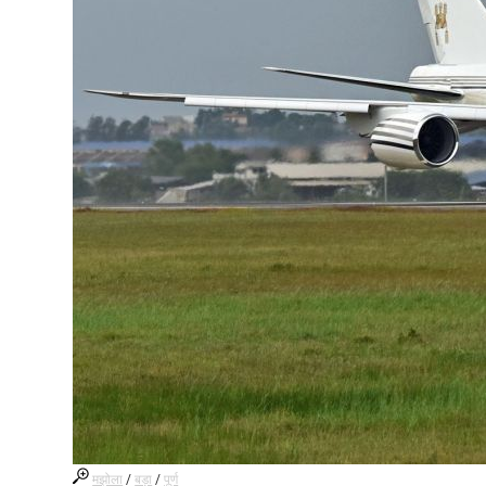
मझोला
/
बड़ा
/
पूर्ण