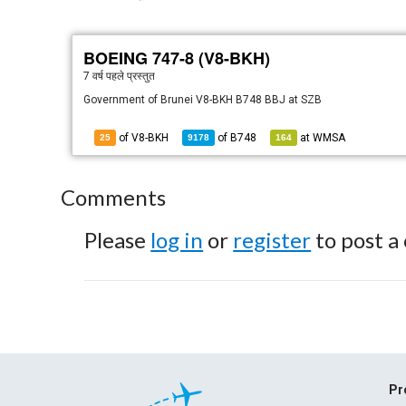
BOEING 747-8 (V8-BKH)
7 वर्ष पहले
प्रस्तुत
Government of Brunei V8-BKH B748 BBJ at SZB
of V8-BKH
of
B748
at
WMSA
25
9178
164
Comments
Please
log in
or
register
to post a
Pr