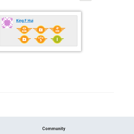
King F Hui
Community