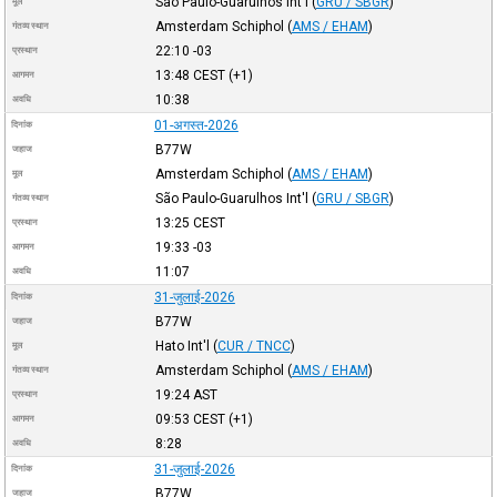
São Paulo-Guarulhos Int'l
(
GRU / SBGR
)
मूल
Amsterdam Schiphol
(
AMS / EHAM
)
गंतव्य स्थान
22:10
-03
प्रस्थान
13:48
CEST
(+1)
आगमन
10:38
अवधि
01-अगस्त-2026
दिनांक
B77W
जहाज
Amsterdam Schiphol
(
AMS / EHAM
)
मूल
São Paulo-Guarulhos Int'l
(
GRU / SBGR
)
गंतव्य स्थान
13:25
CEST
प्रस्थान
19:33
-03
आगमन
11:07
अवधि
31-जुलाई-2026
दिनांक
B77W
जहाज
Hato Int'l
(
CUR / TNCC
)
मूल
Amsterdam Schiphol
(
AMS / EHAM
)
गंतव्य स्थान
19:24
AST
प्रस्थान
09:53
CEST
(+1)
आगमन
8:28
अवधि
31-जुलाई-2026
दिनांक
B77W
जहाज