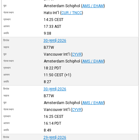
Amsterdam Schiphol
(
AMS / EHAM
)
मूल
Hato Int'l
(
CUR / TNCC
)
गंतव्य स्थान
14:25
CEST
प्रस्थान
17:33
AST
आगमन
9:08
अवधि
30-जुलाई-2026
दिनांक
B77W
जहाज
Vancouver Int'l
(
CYVR
)
मूल
Amsterdam Schiphol
(
AMS / EHAM
)
गंतव्य स्थान
18:22
PDT
प्रस्थान
11:50
CEST
(+1)
आगमन
8:27
अवधि
30-जुलाई-2026
दिनांक
B77W
जहाज
Amsterdam Schiphol
(
AMS / EHAM
)
मूल
Vancouver Int'l
(
CYVR
)
गंतव्य स्थान
16:25
CEST
प्रस्थान
16:14
PDT
आगमन
8:49
अवधि
29-जुलाई-2026
दिनांक