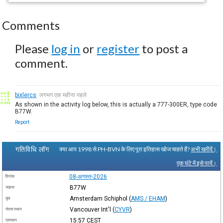
Comments
Please
log in
or
register
to post a
comment.
bixlercs
लगभग एक महीना पहले
As shown in the activity log below, this is actually a 777-300ER, type code
B77W.
Report
गतिविधि लॉग
क्या आप 1998 से PH-BVN के लिए पूरा इतिहास खोज चाहते हैं?
अभी खरीदें।
एक घंटे में इसे पायें।
08-अगस्त-2026
दिनांक
B77W
जहाज
Amsterdam Schiphol
(
AMS / EHAM
)
मूल
Vancouver Int'l
(
CYVR
)
गंतव्य स्थान
15:57
CEST
प्रस्थान