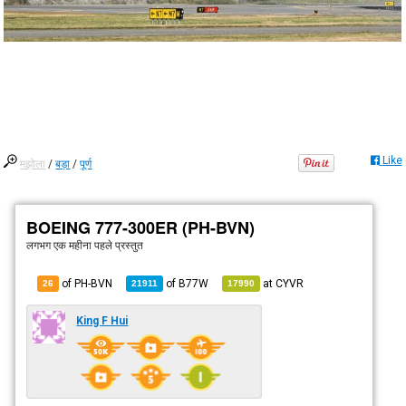
Like
मझोला
/
बड़ा
/
पूर्ण
BOEING 777-300ER (PH-BVN)
लगभग एक महीना पहले
प्रस्तुत
of PH-BVN
of
B77W
at
CYVR
26
21911
17990
King F Hui