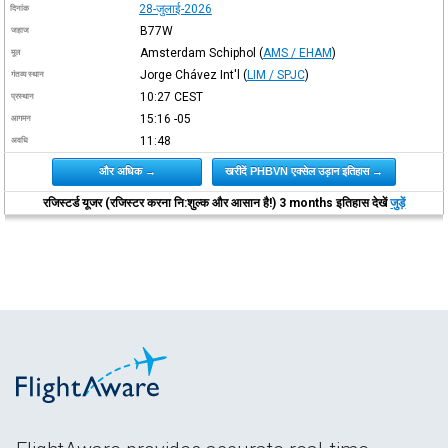
28-जुलाई-2026
दिनांक
B77W
जहाज
Amsterdam Schiphol
(
AMS / EHAM
)
मूल
Jorge Chávez Int'l
(
LIM / SPJC
)
गंतव्य स्थान
10:27
CEST
प्रस्थान
15:16
-05
आगमन
11:48
अवधि
और अधिक →
खरीदें PHBVN एक्सेल उड़ान इतिहास →
रजिस्टर्ड यूजर (रजिस्टर करना नि:शुल्क और आसान है!) 3 months इतिहास देखें
जुड़ें