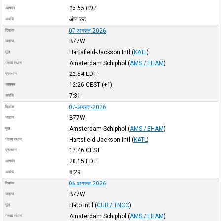
15:55
PDT
आगमन
ऑन रुट
अवधि
07-अगस्त-2026
दिनांक
B77W
जहाज
Hartsfield-Jackson Intl
(
KATL
)
मूल
Amsterdam Schiphol
(
AMS / EHAM
)
गंतव्य स्थान
22:54
EDT
प्रस्थान
12:26
CEST
(+1)
आगमन
7:31
अवधि
07-अगस्त-2026
दिनांक
B77W
जहाज
Amsterdam Schiphol
(
AMS / EHAM
)
मूल
Hartsfield-Jackson Intl
(
KATL
)
गंतव्य स्थान
17:46
CEST
प्रस्थान
20:15
EDT
आगमन
8:29
अवधि
06-अगस्त-2026
दिनांक
B77W
जहाज
Hato Int'l
(
CUR / TNCC
)
मूल
Amsterdam Schiphol
(
AMS / EHAM
)
गंतव्य स्थान