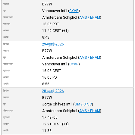
B77W
जहाज
Vancouver Int'l
(
CYVR
)
मूल
Amsterdam Schiphol
(
AMS / EHAM
)
गंतव्य स्थान
18:06
PDT
प्रस्थान
11:49
CEST
(+1)
आगमन
8:43
अवधि
29-जुलाई-2026
दिनांक
B77W
जहाज
Amsterdam Schiphol
(
AMS / EHAM
)
मूल
Vancouver Int'l
(
CYVR
)
गंतव्य स्थान
16:03
CEST
प्रस्थान
16:00
PDT
आगमन
8:56
अवधि
28-जुलाई-2026
दिनांक
B77W
जहाज
Jorge Chávez Int'l
(
LIM / SPJC
)
मूल
Amsterdam Schiphol
(
AMS / EHAM
)
गंतव्य स्थान
17:43
-05
प्रस्थान
12:21
CEST
(+1)
आगमन
11:38
अवधि