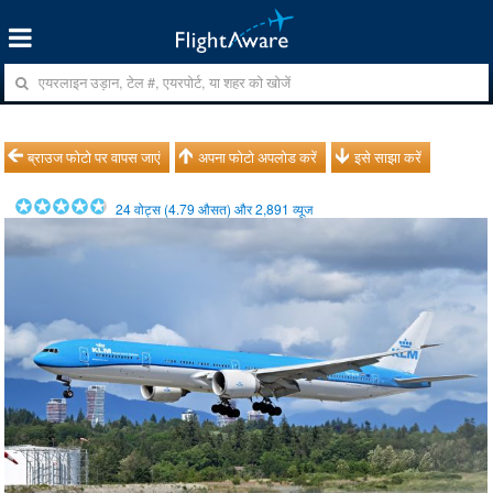
ब्राउज फोटो पर वापस जाएं
अपना फोटो अपलोड करें
इसे साझा करें
24
वोट्स (
4.79
औसत) और
2,891
व्यूज