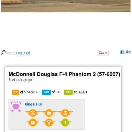
Like
मझोला
/
बड़ा
/
पूर्ण
McDonnell Douglas F-4 Phantom 2 (57-6907)
6 वर्ष पहले
प्रस्तुत
of 57-6907
of
F4
at
RJAH
12
643
301
King F Hui