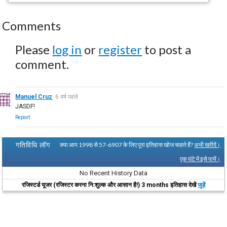
Comments
Please
log in
or
register
to post a
comment.
Manuel Cruz
6 वर्ष पहले
JASDF!
Report
गतिविधि लॉग
क्या आप 1998 से 57-6907 के लिए पूरा इतिहास खोज चाहते हैं?
अभी खरीदें।
एक घंटे में इसे पायें।
No Recent History Data
रजिस्टर्ड यूजर (रजिस्टर करना नि:शुल्क और आसान है!) 3 months इतिहास देखें
जुड़ें